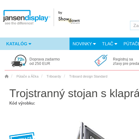
KATALÓG
NOVINKY
TLAČ
PÚTAČ
Doprava zadarmo
Registruj sa
od 250 EUR
zľavy pre pred
Pútače a Áčka
Triboardy
Triboard design Standard
Trojstranný stojan s klap
Kód výrobku: