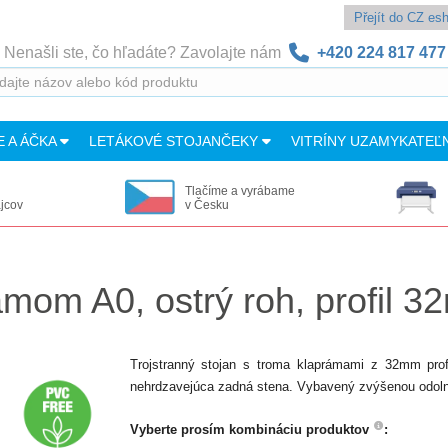
Přejít do CZ e
Nenašli ste, čo hľadáte? Zavolajte nám
+420 224 817 477
E A ÁČKA
LETÁKOVÉ STOJANČEKY
VITRÍNY UZAMYKATEĽ
Tlačíme a vyrábame
ajcov
v Česku
rámom A0, ostrý roh, profil 
Trojstranný stojan s troma klaprámami z 32mm pro
nehrdzavejúca zadná stena. Vybavený zvýšenou odolno
Vyberte prosím kombináciu produktov
: