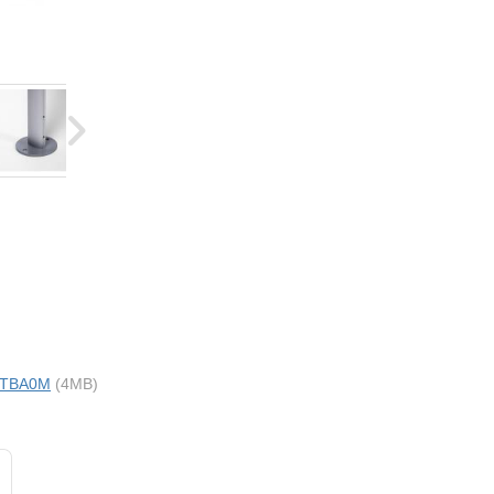
i TBA0M
(4MB)