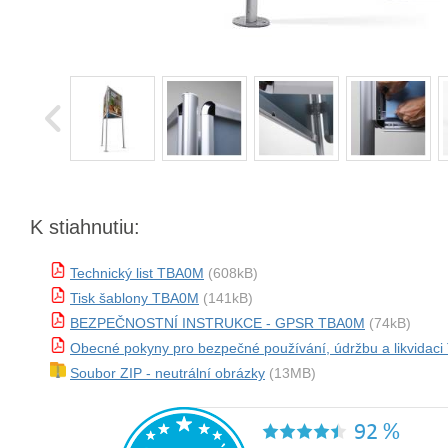
K stiahnutiu:
Technický list TBA0M
(608kB)
Tisk šablony TBA0M
(141kB)
BEZPEČNOSTNÍ INSTRUKCE - GPSR TBA0M
(74kB)
Obecné pokyny pro bezpečné používání, údržbu a likvidac
Soubor ZIP - neutrální obrázky
(13MB)