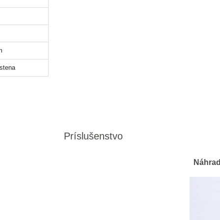
m
stena
Príslušenstvo
Náhradn