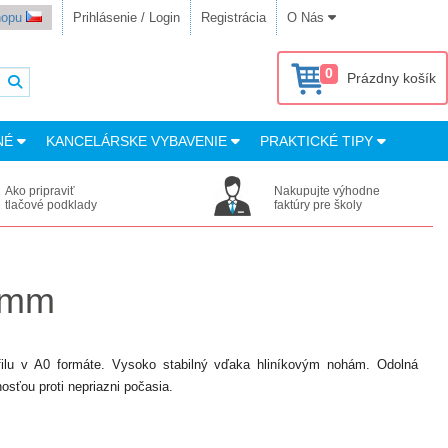
shopu
Prihlásenie / Login
Registrácia
O Nás
0
Prázdny košík
NÉ
KANCELÁRSKE VYBAVENIE
PRAKTICKÉ TIPY
Ako pripraviť
Nakupujte výhodne
tlačové podklady
faktúry pre školy
32mm
filu v A0 formáte. Vysoko stabilný vďaka hliníkovým nohám. Odolná
sťou proti nepriazni počasia.