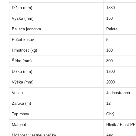
Dĺžka (mm)
1830
Výška (mm)
150
Baliaca jednotka
Paleta
Počet kusov
5
Hmotnosť (kg)
180
Šírka (mm)
800
Dĺžka (mm)
1200
Výška (mm)
2000
Verzia
Jednostranná
Záruka (m)
12
Typ rohov
Oblý
Materiál
Hliník / Plast PP
Možnosť vlastnej značky
Áno