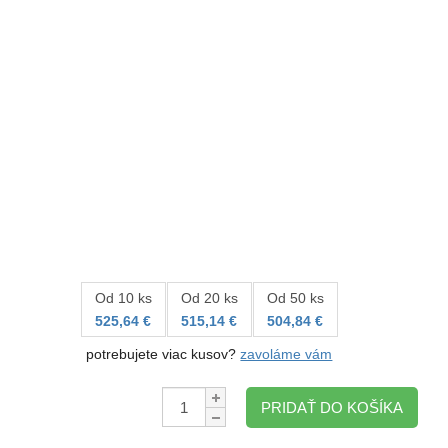
Od 10 ks
Od 20 ks
Od 50 ks
525,64 €
515,14 €
504,84 €
potrebujete viac kusov?
zavoláme vám
Množstvo:
PRIDAŤ DO KOŠÍKA