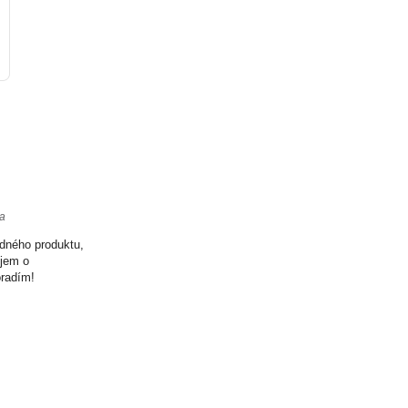
ta
odného produktu,
ujem o
oradím!