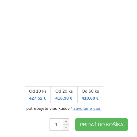
Od 10 ks
Od 20 ks
Od 50 ks
427,52 €
418,98 €
410,60 €
potrebujete viac kusov?
zavoláme vám
Množstvo:
PRIDAŤ DO KOŠÍKA