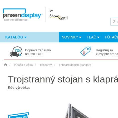
KATALÓG
NOVINKY
TLAČ
PÚTAČ
Doprava zadarmo
Registruj sa
od 250 EUR
zľavy pre pred
Pútače a Áčka
Triboardy
Triboard design Standard
Trojstranný stojan s klap
Kód výrobku: