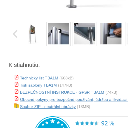
K stiahnutiu:
Technický list TBA1M
(608kB)
Tisk šablony TBA1M
(147kB)
BEZPEČNOSTNÍ INSTRUKCE - GPSR TBA1M
(74kB)
Obecné pokyny pro bezpečné používání, údržbu a likvidac
Soubor ZIP - neutrální obrázky
(13MB)