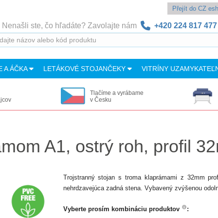
Přejít do CZ e
Nenašli ste, čo hľadáte? Zavolajte nám
+420 224 817 477
E A ÁČKA
LETÁKOVÉ STOJANČEKY
VITRÍNY UZAMYKATEĽ
Tlačíme a vyrábame
ajcov
v Česku
rámom A1, ostrý roh, profil 
Trojstranný stojan s troma klaprámami z 32mm pro
nehrdzavejúca zadná stena. Vybavený zvýšenou odolno
Vyberte prosím kombináciu produktov
: