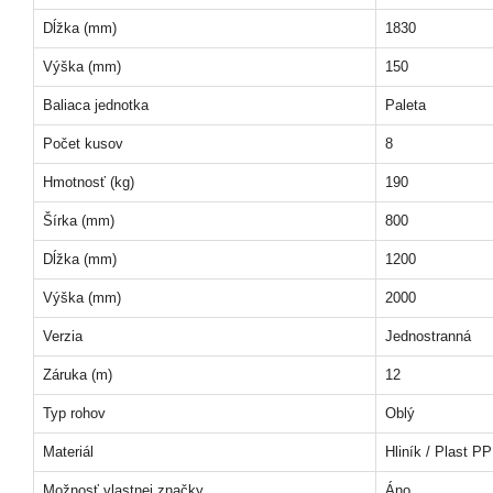
Dĺžka (mm)
1830
Výška (mm)
150
Baliaca jednotka
Paleta
Počet kusov
8
Hmotnosť (kg)
190
Šírka (mm)
800
Dĺžka (mm)
1200
Výška (mm)
2000
Verzia
Jednostranná
Záruka (m)
12
Typ rohov
Oblý
Materiál
Hliník / Plast PP
Možnosť vlastnej značky
Áno