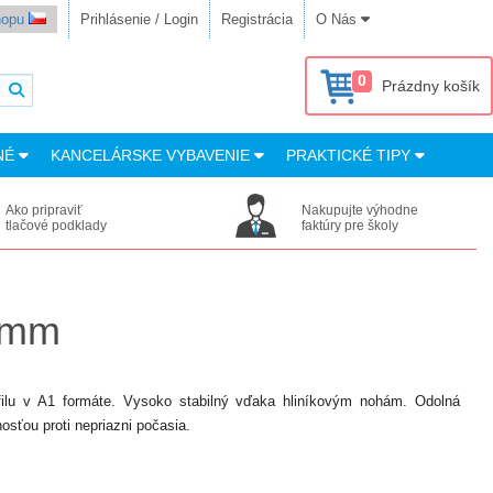
shopu
Prihlásenie / Login
Registrácia
O Nás
0
Prázdny košík
NÉ
KANCELÁRSKE VYBAVENIE
PRAKTICKÉ TIPY
Ako pripraviť
Nakupujte výhodne
tlačové podklady
faktúry pre školy
32mm
filu v A1 formáte. Vysoko stabilný vďaka hliníkovým nohám. Odolná
sťou proti nepriazni počasia.