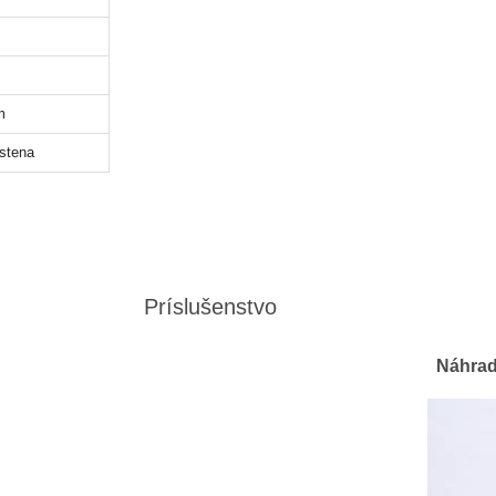
m
stena
Príslušenstvo
Náhradn