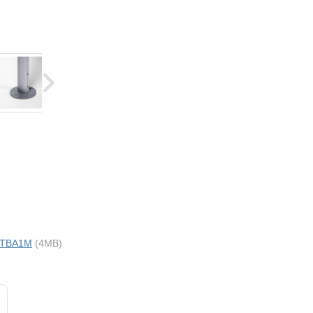
i TBA1M
(4MB)