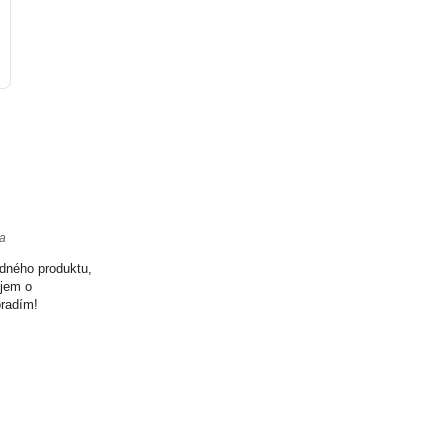
ta
odného produktu,
ujem o
oradím!