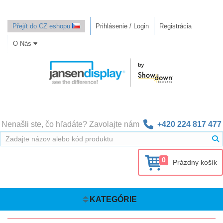
Přejít do CZ eshopu
Prihlásenie / Login
Registrácia
O Nás
Nenašli ste, čo hľadáte? Zavolajte nám
+420 224 817 477
0
Prázdny košík
KATEGÓRIE