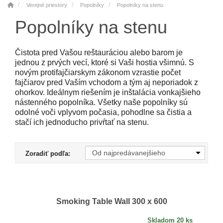
Verejné priestory
Popolníky
Popolníky na stenu
Popolníky na stenu
Čistota pred Vašou reštauráciou alebo barom je
jednou z prvých vecí, ktoré si Vaši hostia všimnú. S
novým protifajčiarskym zákonom vzrastie počet
fajčiarov pred Vaším vchodom a tým aj neporiadok z
ohorkov. Ideálnym riešením je inštalácia vonkajšieho
nástenného popolníka. Všetky naše popolníky sú
odolné voči vplyvom počasia, pohodlne sa čistia a
stačí ich jednoducho privŕtať na stenu.
Zoradiť podľa:
Smoking Table Wall 300 x 600
Skladom 20 ks