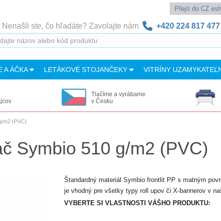
Přejít do CZ e
Nenašli ste, čo hľadáte? Zavolajte nám
+420 224 817 477
E A ÁČKA
LETÁKOVÉ STOJANČEKY
VITRÍNY UZAMYKATEĽ
Tlačíme a vyrábame
ajcov
v Česku
g/m2 (PVC)
ač Symbio 510 g/m2 (PVC)
Štandardný materiál Symbio frontlit PP s matným pov
je vhodný pre všetky typy roll upov či X-bannerov v na
VYBERTE SI VLASTNOSTI VÁŠHO PRODUKTU: