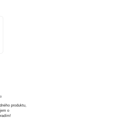
ta
odného produktu,
ujem o
oradím!