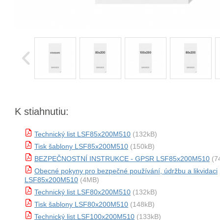
K stiahnutiu:
Technický list LSF85x200M510
(132kB)
Tisk šablony LSF85x200M510
(150kB)
BEZPEČNOSTNÍ INSTRUKCE - GPSR LSF85x200M510
(7
Obecné pokyny pro bezpečné používání, údržbu a likvidaci
LSF85x200M510
(4MB)
Technický list LSF80x200M510
(132kB)
Tisk šablony LSF80x200M510
(148kB)
Technický list LSF100x200M510
(133kB)