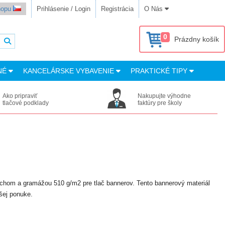
shopu
Prihlásenie / Login
Registrácia
O Nás
0
Prázdny košík
NÉ
KANCELÁRSKE VYBAVENIE
PRAKTICKÉ TIPY
Ako pripraviť
Nakupujte výhodne
tlačové podklady
faktúry pre školy
rchom a gramážou 510 g/m2 pre tlač bannerov. Tento bannerový materiál
šej ponuke.