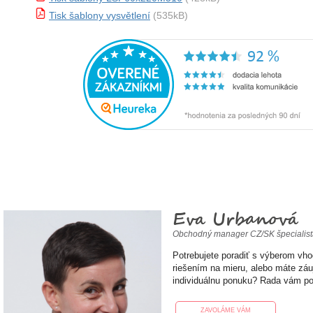
Tisk šablony vysvětlení
(535kB)
Eva Urbanová
Obchodný manager CZ/SK špecialis
Potrebujete poradiť s výberom vh
riešením na mieru, alebo máte zá
individuálnu ponuku? Rada vám p
ZAVOLÁME VÁM