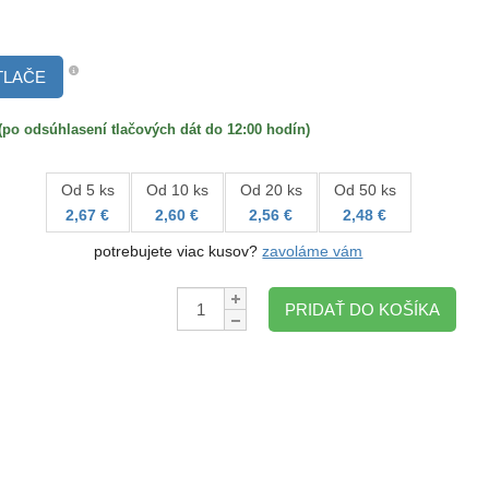
TLAČE
 odsúhlasení tlačových dát do 12:00 hodín)
Od 5 ks
Od 10 ks
Od 20 ks
Od 50 ks
2,67 €
2,60 €
2,56 €
2,48 €
potrebujete viac kusov?
zavoláme vám
Množstvo:
PRIDAŤ DO KOŠÍKA