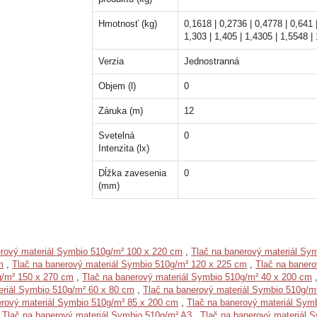
Hmotnosť (kg)
0,1618 | 0,2736 | 0,4778 | 0,641 |
1,303 | 1,405 | 1,4305 | 1,5548 |
Verzia
Jednostranná
Objem (l)
0
Záruka (m)
12
Svetelná
0
Intenzita (lx)
Dĺžka zavesenia
0
(mm)
erový materiál Symbio 510g/m² 100 x 220 cm
,
Tlač na banerový materiál Sy
m
,
Tlač na banerový materiál Symbio 510g/m² 120 x 225 cm
,
Tlač na baner
g/m² 150 x 270 cm
,
Tlač na banerový materiál Symbio 510g/m² 40 x 200 cm
eriál Symbio 510g/m² 60 x 80 cm
,
Tlač na banerový materiál Symbio 510g/m
erový materiál Symbio 510g/m² 85 x 200 cm
,
Tlač na banerový materiál Sym
,
Tlač na banerový materiál Symbio 510g/m² A3
,
Tlač na banerový materiál 