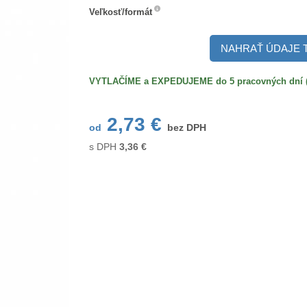
Veľkosť/formát
Veľkosť/formát
NAHRAŤ ÚDAJE 
VYTLAČÍME a EXPEDUJEME do 5 pracovných dní (po
2,73 €
od
bez DPH
s DPH
3,36
€