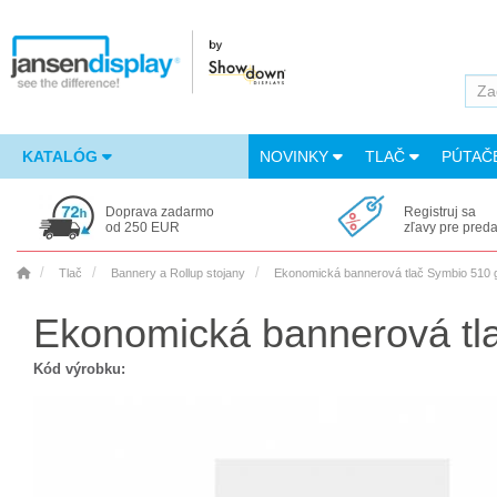
KATALÓG
NOVINKY
TLAČ
PÚTAČ
Doprava zadarmo
Registruj sa
od 250 EUR
zľavy pre pred
Tlač
Bannery a Rollup stojany
Ekonomická bannerová tlač Symbio 510 
Ekonomická bannerová tl
Kód výrobku: