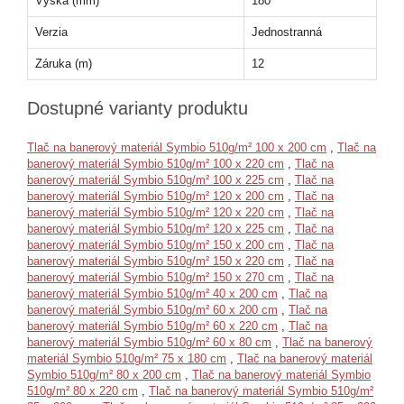
Výška (mm)
180
Verzia
Jednostranná
Záruka (m)
12
Dostupné varianty produktu
Tlač na banerový materiál Symbio 510g/m² 100 x 200 cm
,
Tlač na
banerový materiál Symbio 510g/m² 100 x 220 cm
,
Tlač na
banerový materiál Symbio 510g/m² 100 x 225 cm
,
Tlač na
banerový materiál Symbio 510g/m² 120 x 200 cm
,
Tlač na
banerový materiál Symbio 510g/m² 120 x 220 cm
,
Tlač na
banerový materiál Symbio 510g/m² 120 x 225 cm
,
Tlač na
banerový materiál Symbio 510g/m² 150 x 200 cm
,
Tlač na
banerový materiál Symbio 510g/m² 150 x 220 cm
,
Tlač na
banerový materiál Symbio 510g/m² 150 x 270 cm
,
Tlač na
banerový materiál Symbio 510g/m² 40 x 200 cm
,
Tlač na
banerový materiál Symbio 510g/m² 60 x 200 cm
,
Tlač na
banerový materiál Symbio 510g/m² 60 x 220 cm
,
Tlač na
banerový materiál Symbio 510g/m² 60 x 80 cm
,
Tlač na banerový
materiál Symbio 510g/m² 75 x 180 cm
,
Tlač na banerový materiál
Symbio 510g/m² 80 x 200 cm
,
Tlač na banerový materiál Symbio
510g/m² 80 x 220 cm
,
Tlač na banerový materiál Symbio 510g/m²