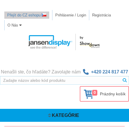
Přejít do CZ eshopu
Prihlásenie / Login
Registrácia
O Nás
Nenašli ste, čo hľadáte? Zavolajte nám
+420 224 817 477
0
Prázdny košík
KATEGÓRIE