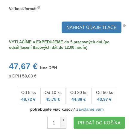
Veľkosť/formát
Veľkosť/formát
NAHRAŤ ÚDAJE TLAČE
VYTLAČÍME a EXPEDUJEME do 5 pracovných dní (po
odsúhlasení tlačových dát do 12:00 hodín)
47,67 €
bez DPH
s DPH
58,63
€
Od 5 ks
Od 10 ks
Od 20 ks
Od 50 ks
46,72 €
45,78 €
44,86 €
43,97 €
potrebujete viac kusov?
zavoláme vám
Množstvo:
PRIDAŤ DO KOŠÍKA