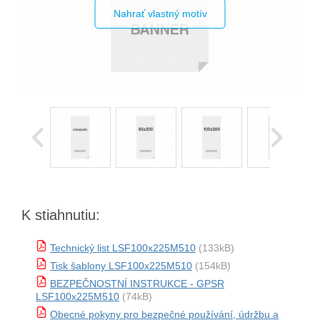
Nahrať vlastný motív
K stiahnutiu:
Technický list LSF100x225M510
(133kB)
Tisk šablony LSF100x225M510
(154kB)
BEZPEČNOSTNÍ INSTRUKCE - GPSR
LSF100x225M510
(74kB)
Obecné pokyny pro bezpečné používání, údržbu a