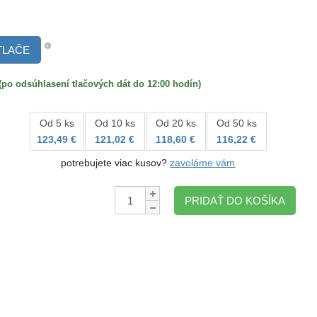
TLAČE
 odsúhlasení tlačových dát do 12:00 hodín)
Od 5 ks
Od 10 ks
Od 20 ks
Od 50 ks
123,49 €
121,02 €
118,60 €
116,22 €
potrebujete viac kusov?
zavoláme vám
Množstvo:
PRIDAŤ DO KOŠÍKA