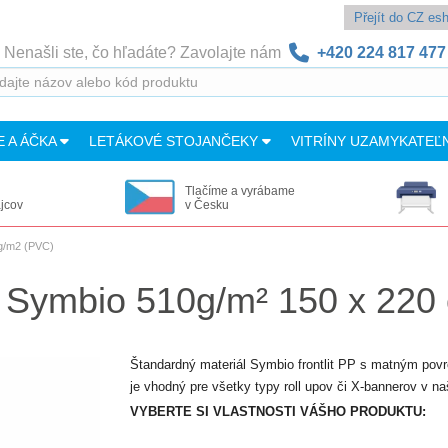
Přejít do CZ e
Nenašli ste, čo hľadáte? Zavolajte nám
+420 224 817 477
E A ÁČKA
LETÁKOVÉ STOJANČEKY
VITRÍNY UZAMYKATEĽ
Tlačíme a vyrábame
ajcov
v Česku
g/m2 (PVC)
l Symbio 510g/m² 150 x 220
Štandardný materiál Symbio frontlit PP s matným pov
je vhodný pre všetky typy roll upov či X-bannerov v na
VYBERTE SI VLASTNOSTI VÁŠHO PRODUKTU: