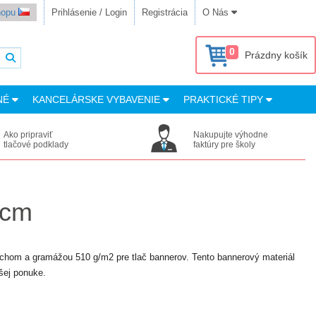
shopu
Prihlásenie / Login
Registrácia
O Nás
0
Prázdny košík
NÉ
KANCELÁRSKE VYBAVENIE
PRAKTICKÉ TIPY
Ako pripraviť
Nakupujte výhodne
tlačové podklady
faktúry pre školy
 cm
rchom a gramážou 510 g/m2 pre tlač bannerov. Tento bannerový materiál
šej ponuke.