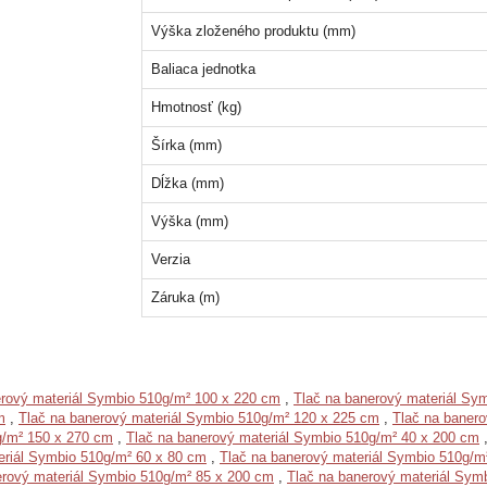
Výška zloženého produktu (mm)
Baliaca jednotka
Hmotnosť (kg)
Šírka (mm)
Dĺžka (mm)
Výška (mm)
Verzia
Záruka (m)
erový materiál Symbio 510g/m² 100 x 220 cm
,
Tlač na banerový materiál Sy
m
,
Tlač na banerový materiál Symbio 510g/m² 120 x 225 cm
,
Tlač na baner
g/m² 150 x 270 cm
,
Tlač na banerový materiál Symbio 510g/m² 40 x 200 cm
eriál Symbio 510g/m² 60 x 80 cm
,
Tlač na banerový materiál Symbio 510g/m
erový materiál Symbio 510g/m² 85 x 200 cm
,
Tlač na banerový materiál Sym