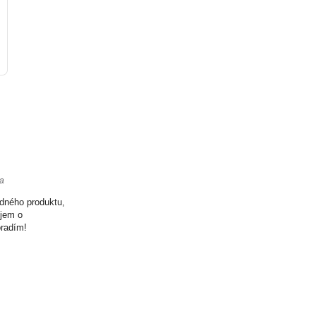
ta
odného produktu,
ujem o
oradím!