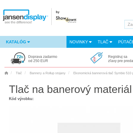
KATALÓG
NOVINKY
TLAČ
PÚTAČ
Doprava zadarmo
Registruj sa
od 250 EUR
zľavy pre pred
Tlač
Bannery a Rollup stojany
Ekonomická bannerová tlač Symbio 510 
Tlač na banerový materiá
Kód výrobku: