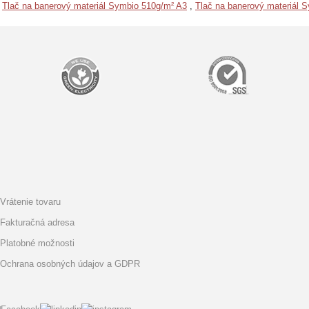
,
Tlač na banerový materiál Symbio 510g/m² A3
,
Tlač na banerový materiál 
Vrátenie tovaru
Fakturačná adresa
Platobné možnosti
Ochrana osobných údajov a GDPR