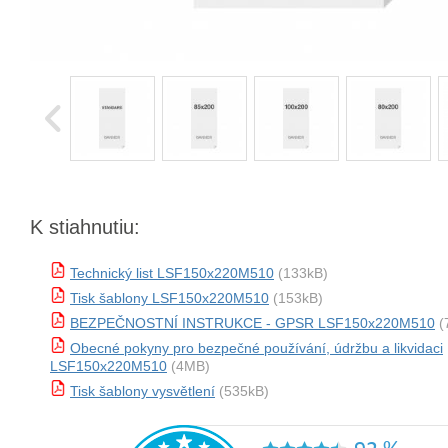
K stiahnutiu:
Technický list LSF150x220M510
(133kB)
Tisk šablony LSF150x220M510
(153kB)
BEZPEČNOSTNÍ INSTRUKCE - GPSR LSF150x220M510
(
Obecné pokyny pro bezpečné používání, údržbu a likvidaci
LSF150x220M510
(4MB)
Tisk šablony vysvětlení
(535kB)