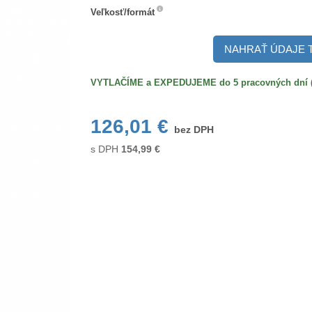
Veľkosť/formát
Veľkosť/formát
NAHRAŤ ÚDAJE 
VYTLAČÍME a EXPEDUJEME do 5 pracovných dní (po
126,01 €
bez DPH
s DPH
154,99
€