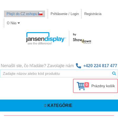
Přejít do CZ eshopu
Prihlásenie / Login
Registrácia
O Nás
Nenašli ste, čo hľadáte? Zavolajte nám
+420 224 817 477
0
Prázdny košík
KATEGÓRIE