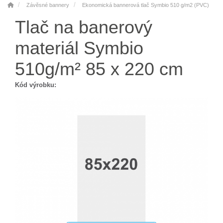
Závěsné bannery
Ekonomická bannerová tlač Symbio 510 g/m2 (PVC)
Tlač na banerový
materiál Symbio
510g/m² 85 x 220 cm
Kód výrobku: