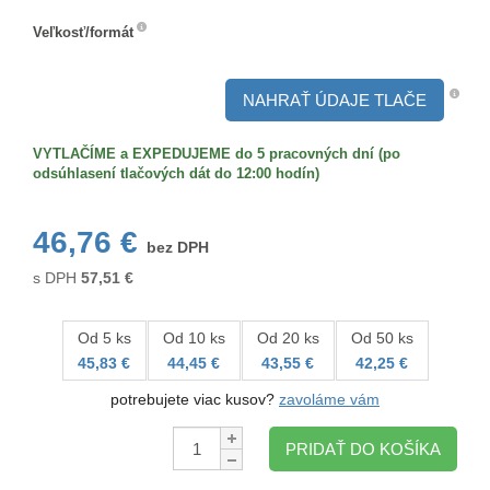
Veľkosť/formát
Veľkosť/formát
NAHRAŤ ÚDAJE TLAČE
VYTLAČÍME a EXPEDUJEME do 5 pracovných dní (po
odsúhlasení tlačových dát do 12:00 hodín)
46,76 €
bez DPH
s DPH
57,51
€
Od 5 ks
Od 10 ks
Od 20 ks
Od 50 ks
45,83 €
44,45 €
43,55 €
42,25 €
potrebujete viac kusov?
zavoláme vám
Množstvo:
PRIDAŤ DO KOŠÍKA