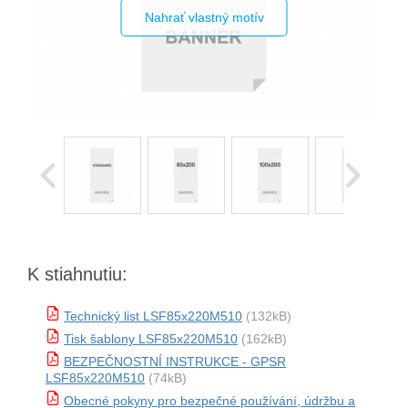
Nahrať vlastný motív
K stiahnutiu:
Technický list LSF85x220M510
(132kB)
Tisk šablony LSF85x220M510
(162kB)
BEZPEČNOSTNÍ INSTRUKCE - GPSR
LSF85x220M510
(74kB)
Obecné pokyny pro bezpečné používání, údržbu a