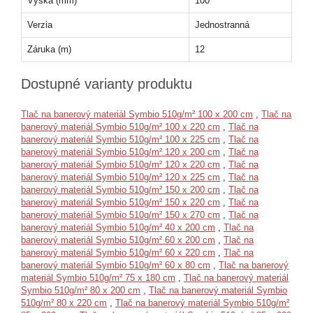
Výška (mm)
100
Verzia
Jednostranná
Záruka (m)
12
Dostupné varianty produktu
Tlač na banerový materiál Symbio 510g/m² 100 x 200 cm
,
Tlač na
banerový materiál Symbio 510g/m² 100 x 220 cm
,
Tlač na
banerový materiál Symbio 510g/m² 100 x 225 cm
,
Tlač na
banerový materiál Symbio 510g/m² 120 x 200 cm
,
Tlač na
banerový materiál Symbio 510g/m² 120 x 220 cm
,
Tlač na
banerový materiál Symbio 510g/m² 120 x 225 cm
,
Tlač na
banerový materiál Symbio 510g/m² 150 x 200 cm
,
Tlač na
banerový materiál Symbio 510g/m² 150 x 220 cm
,
Tlač na
banerový materiál Symbio 510g/m² 150 x 270 cm
,
Tlač na
banerový materiál Symbio 510g/m² 40 x 200 cm
,
Tlač na
banerový materiál Symbio 510g/m² 60 x 200 cm
,
Tlač na
banerový materiál Symbio 510g/m² 60 x 220 cm
,
Tlač na
banerový materiál Symbio 510g/m² 60 x 80 cm
,
Tlač na banerový
materiál Symbio 510g/m² 75 x 180 cm
,
Tlač na banerový materiál
Symbio 510g/m² 80 x 200 cm
,
Tlač na banerový materiál Symbio
510g/m² 80 x 220 cm
,
Tlač na banerový materiál Symbio 510g/m²