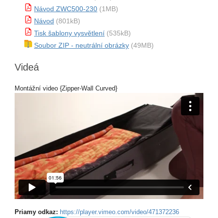
Návod ZWC500-230
(1MB)
Návod
(801kB)
Tisk šablony vysvětlení
(535kB)
Soubor ZIP - neutrální obrázky
(49MB)
Videá
Montážní video {Zipper-Wall Curved}
Priamy odkaz:
https://player.vimeo.com/video/471372236