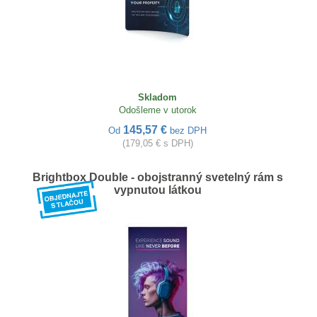
Skladom
Odošleme v utorok
145,57 €
Od
bez DPH
(179,05 € s DPH)
Brightbox Double - obojstranný svetelný rám s
vypnutou látkou