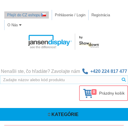
Přejít do CZ eshopu
Prihlásenie / Login
Registrácia
O Nás
Nenašli ste, čo hľadáte? Zavolajte nám
+420 224 817 477
0
Prázdny košík
KATEGÓRIE