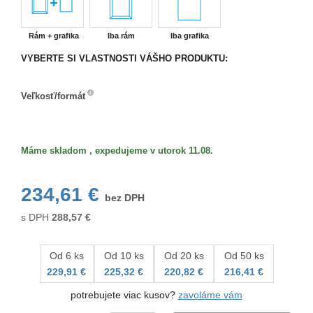
Rám + grafika
Iba rám
Iba grafika
VYBERTE SI VLASTNOSTI VÁŠHO PRODUKTU:
Veľkosť/formát
Veľkosť/formát
Máme skladom , expedujeme v utorok 11.08.
234,61 €
bez DPH
s DPH
288,57
€
Od 6 ks
Od 10 ks
Od 20 ks
Od 50 ks
229,91 €
225,32 €
220,82 €
216,41 €
potrebujete viac kusov?
zavoláme vám