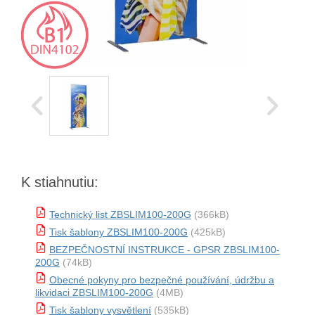
K stiahnutiu:
Technický list ZBSLIM100-200G
(366kB)
Tisk šablony ZBSLIM100-200G
(425kB)
BEZPEČNOSTNÍ INSTRUKCE - GPSR ZBSLIM100-
200G
(74kB)
Obecné pokyny pro bezpečné používání, údržbu a
likvidaci ZBSLIM100-200G
(4MB)
Tisk šablony vysvětlení
(535kB)