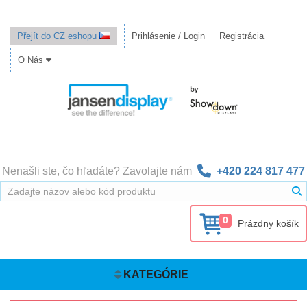
Přejít do CZ eshopu
Prihlásenie / Login
Registrácia
O Nás
Nenašli ste, čo hľadáte? Zavolajte nám
+420 224 817 477
0
Prázdny košík
KATEGÓRIE