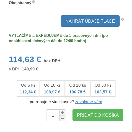
Obojstranný
Obojstranný
NAHRAŤ ÚDAJE TLAČE
VYTLAČÍME a EXPEDUJEME do 5 pracovných dní (po
odsúhlasení tlačových dát do 12:00 hodín)
114,63 €
bez DPH
s DPH
140,99
€
Od 5 ks
Od 10 ks
Od 20 ks
Od 50 ks
112,34 €
108,97 €
106,78 €
103,57 €
potrebujete viac kusov?
zavoláme vám
Množstvo:
PRIDAŤ DO KOŠÍKA