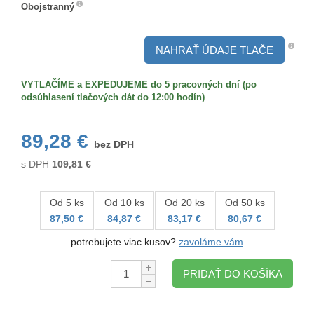
Obojstranný
Obojstranný
NAHRAŤ ÚDAJE TLAČE
VYTLAČÍME a EXPEDUJEME do 5 pracovných dní (po
odsúhlasení tlačových dát do 12:00 hodín)
89,28 €
bez DPH
s DPH
109,81
€
Od 5 ks
Od 10 ks
Od 20 ks
Od 50 ks
87,50 €
84,87 €
83,17 €
80,67 €
potrebujete viac kusov?
zavoláme vám
Množstvo:
PRIDAŤ DO KOŠÍKA