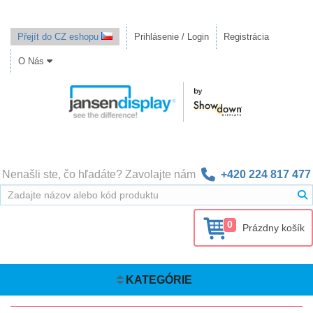
Přejít do CZ eshopu
Prihlásenie / Login
Registrácia
O Nás
Nenašli ste, čo hľadáte? Zavolajte nám
+420 224 817 477
0
Prázdny košík
KATEGÓRIE