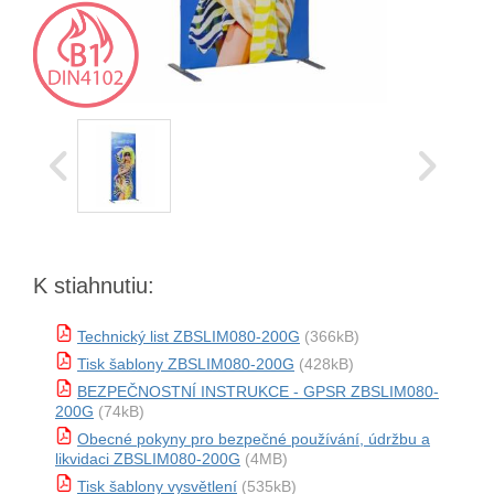
K stiahnutiu:
Technický list ZBSLIM080-200G
(366kB)
Tisk šablony ZBSLIM080-200G
(428kB)
BEZPEČNOSTNÍ INSTRUKCE - GPSR ZBSLIM080-
200G
(74kB)
Obecné pokyny pro bezpečné používání, údržbu a
likvidaci ZBSLIM080-200G
(4MB)
Tisk šablony vysvětlení
(535kB)