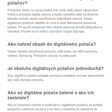
pútačov?
Pohyblivý obsah na obrazovkách má oveľa vyšší zásah zákazníkov.
Videá a animácie lepšie oslovia a lepšie vysvetlia vaše oznámenie.
Navyše môžete obsah meniť behom niekoľkých sekúnd. Vďaka
digitálnym pútačom ušetríte za nové a nové štandardné reklamné
pútače. Pri využití dotykovej fólie môžete dokonca primäť zákazníkov k
interakcii. Pozrite sa na
leták s výhodami Digital Signage
.
Ako nahrať obsah do digitálneho pútača?
Obsah môžete nahrať buď pomocou
USB
alebo cez WiFi pomocou
softvéru Samsung. Podrobné návody na odkazoch.
Je obsluha digitálnych pútačov jednoduchá?
Áno, digitálne pútače ovládate pomocou ovládača rovnako jednoducho
ako vašu domácu televíziu.
Ako sú digitálne pútače balené a ako ich
zasielate?
Aby pri preprave nedošlo k poškodeniu digitálnych pútačov, sú pútače
bezpečne zabalené do peny a do fólie a následne sú zabalené do