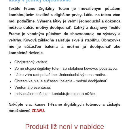
Textile Frame Digitálny Totem je inovatívnym pútačom
kombinujúcim textilné a digitálne prvky. Látku na totem vám
radi potlačíme. Výmena látky je veľmi jednoduchá a dokonca
môžete ďalšie motívy doobjednať. Ľahký a dizajnový Textile
Frame je vhodným pútačom do showroomov, na výstavy a
veľtrhy. Kovová základňa zaisťuje skvelú stabilitu. Obrazovka
nie je súčasťou balenia a možno ju doobjednať ako
kompletné riešenie.
Obojstranný variant.
Voľne stojaci digitálny totem so stabilnou kovovou podstavou.
Látku vám radi potlačíme. Jednoduchá výmena motívu.
Obrazovka nie je súčasťou balenia - možné doobjednať.
Vnútorná prezentácia.
Individuálne riešenie - kontaktujte experta nižšie.
Nakúpte viac kusov T-Frame digitálnych totemov a získajte
množstevnú
ZĽAVU
.
Produkt již není v nabídce