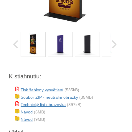
K stiahnutiu:
Tisk šablony vysvětlení
(535kB)
Soubor ZIP - neutrální obrázky
(35MB)
Technický list obrazovka
(397kB)
Návod
(6MB)
Návod
(9MB)