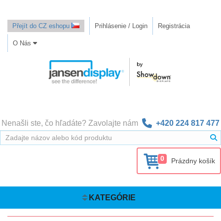
Přejít do CZ eshopu
Prihlásenie / Login
Registrácia
O Nás
Nenašli ste, čo hľadáte? Zavolajte nám
+420 224 817 477
0
Prázdny košík
KATEGÓRIE