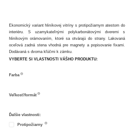
Ekonomický variant hliníkovej vitríny s protipožiarnym atestom do
interiéru. S uzamykateľnými polykarbonátovými dveremi s
hliníkovým orámovaním, ktoré sa otvárajú do strany. Lakovaná
oceľová zadná stena vhodná pre magnety a popisovanie fixami.
Dodávaná s dvoma kľúčmi k zámku.
VYBERTE SI VLASTNOSTI VÁŠHO PRODUKTU:
Farba
Farba
Veľkosť/formát
Veľkosť/formát
Ďalšie vlastnosti:
Protipožiarny