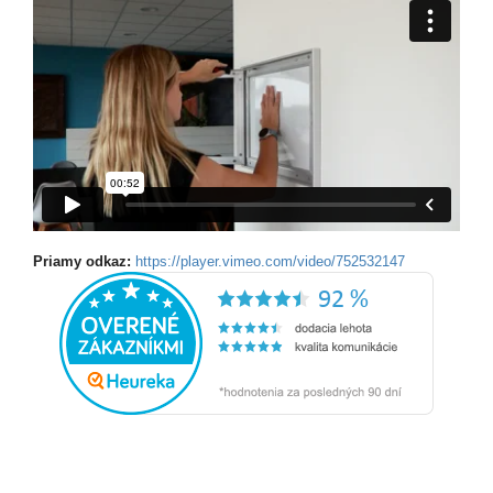
Priamy odkaz:
https://player.vimeo.com/video/752532147