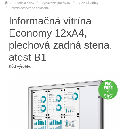
Praktické tipy
Vybavenie pre školy
Školské vitríny
Interiérová vitrína základná
Informačná vitrína
Economy 12xA4,
plechová zadná stena,
atest B1
Kód výrobku: