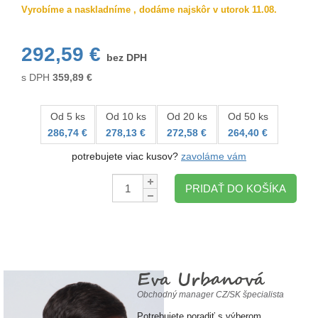
Vyrobíme a naskladníme , dodáme najskôr v utorok 11.08.
292,59 €
bez DPH
s DPH
359,89
€
Od 5 ks
Od 10 ks
Od 20 ks
Od 50 ks
286,74 €
278,13 €
272,58 €
264,40 €
potrebujete viac kusov?
zavoláme vám
Množstvo:
PRIDAŤ DO KOŠÍKA
Eva Urbanová
Obchodný manager CZ/SK špecialista
Potrebujete poradiť s výberom