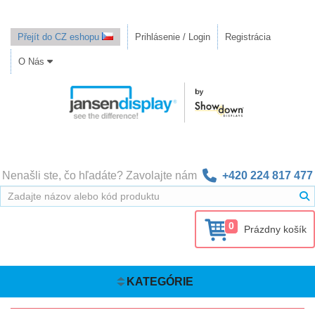
Přejít do CZ eshopu
Prihlásenie / Login
Registrácia
O Nás
Nenašli ste, čo hľadáte? Zavolajte nám
+420 224 817 477
0
Prázdny košík
KATEGÓRIE