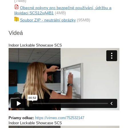
(74kB)
Obecné pokyny pro bezpečné používání, údržbu a
likvidaci SCS12xA4B1
(4MB)
Soubor ZIP - neutrální obrázky
(95MB)
Videá
Indoor Lockable Showcase SCS
Priamy odkaz:
https://vimeo.com/752532147
Indoor Lockable Showcase SCS