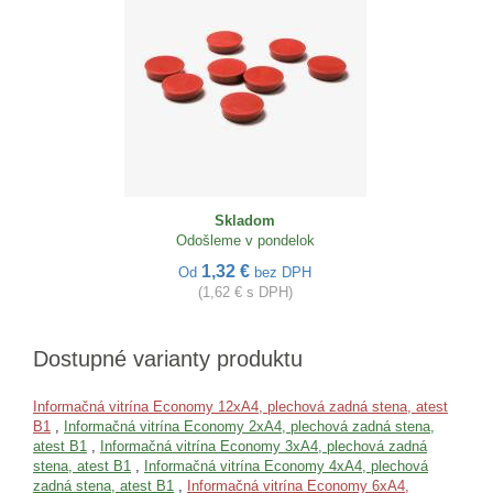
Skladom
Odošleme v pondelok
1,32 €
Od
bez DPH
(1,62 € s DPH)
Dostupné varianty produktu
Informačná vitrína Economy 12xA4, plechová zadná stena, atest
B1
,
Informačná vitrína Economy 2xA4, plechová zadná stena,
atest B1
,
Informačná vitrína Economy 3xA4, plechová zadná
stena, atest B1
,
Informačná vitrína Economy 4xA4, plechová
zadná stena, atest B1
,
Informačná vitrína Economy 6xA4,