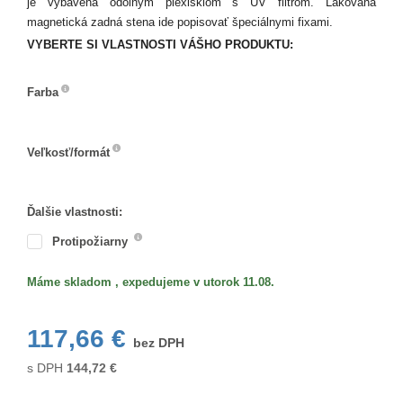
je vybavená odolným plexisklom s UV filtrom. Lakovaná
magnetická zadná stena ide popisovať špeciálnymi fixami.
VYBERTE SI VLASTNOSTI VÁŠHO PRODUKTU:
Farba
Farba
Veľkosť/formát
Veľkosť/formát
Ďalšie vlastnosti:
Protipožiarny
Máme skladom , expedujeme v utorok 11.08.
117,66 €
bez DPH
s DPH
144,72
€