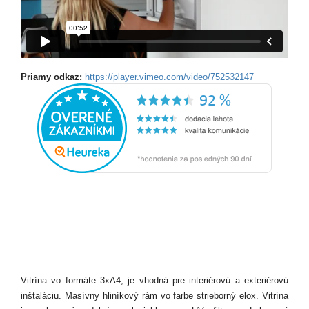
Priamy odkaz:
https://player.vimeo.com/video/752532147
Vitrína vo formáte 3xA4, je vhodná pre interiérovú a exteriérovú
inštaláciu. Masívny hliníkový rám vo farbe strieborný elox. Vitrína