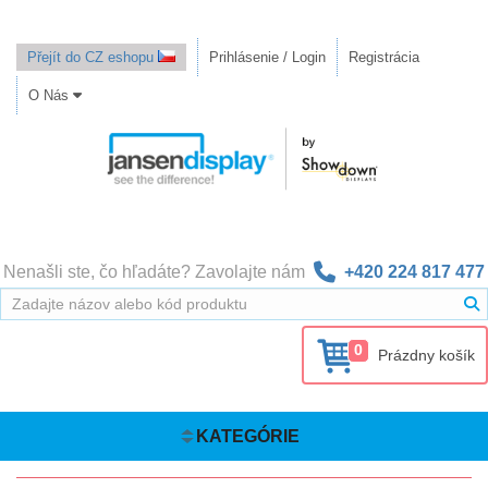
Přejít do CZ eshopu
Prihlásenie / Login
Registrácia
O Nás
Nenašli ste, čo hľadáte? Zavolajte nám
+420 224 817 477
0
Prázdny košík
KATEGÓRIE