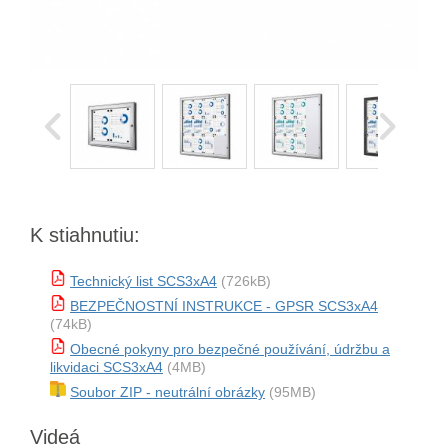
K stiahnutiu:
Technický list SCS3xA4
(726kB)
BEZPEČNOSTNÍ INSTRUKCE - GPSR SCS3xA4
(74kB)
Obecné pokyny pro bezpečné používání, údržbu a
likvidaci SCS3xA4
(4MB)
Soubor ZIP - neutrální obrázky
(95MB)
Videá