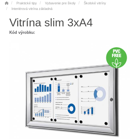
Praktické tipy
Vybavenie pre školy
Školské vitríny
Interiérová vitrína základná
Vitrína slim 3xA4
Kód výrobku: