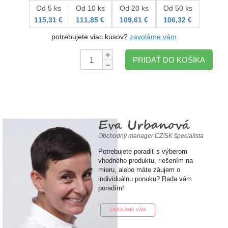
Od 5 ks
Od 10 ks
Od 20 ks
Od 50 ks
115,31 €
111,85 €
109,61 €
106,32 €
potrebujete viac kusov?
zavoláme vám
Množstvo:
PRIDAŤ DO KOŠÍKA
Eva Urbanová
Obchodný manager CZ/SK špecialista
Potrebujete poradiť s výberom
vhodného produktu, riešením na
mieru, alebo máte záujem o
individuálnu ponuku? Rada vám
poradím!
ZAVOLÁME VÁM