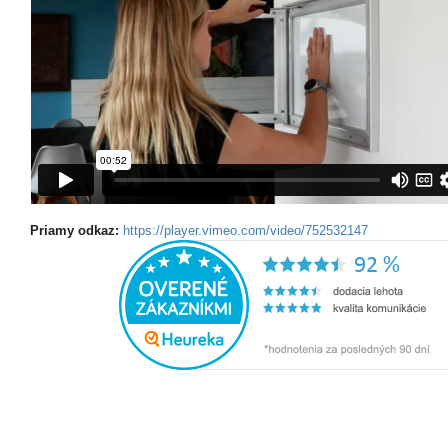
Priamy odkaz:
https://player.vimeo.com/video/752532147