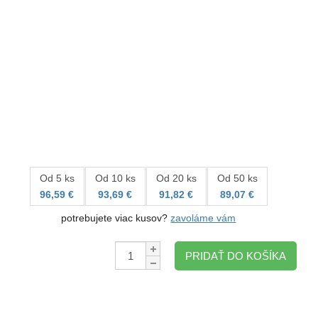
Od 5 ks
Od 10 ks
Od 20 ks
Od 50 ks
96,59 €
93,69 €
91,82 €
89,07 €
potrebujete viac kusov?
zavoláme vám
Množstvo:
PRIDAŤ DO KOŠÍKA