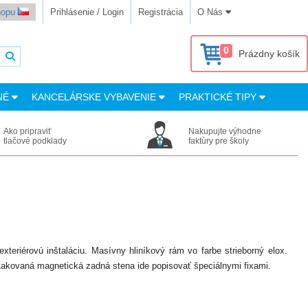
shopu
Prihlásenie / Login
Registrácia
O Nás
0
Prázdny košík
NÉ
KANCELÁRSKE VYBAVENIE
PRAKTICKÉ TIPY
Ako pripraviť
Nakupujte výhodne
tlačové podklady
faktúry pre školy
exteriérovú inštaláciu. Masívny hliníkový rám vo farbe strieborný elox.
 Lakovaná magnetická zadná stena ide popisovať špeciálnymi fixami.