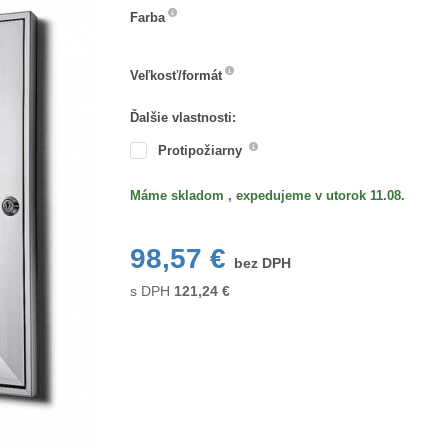
Farba
Farba
Veľkosť/formát
Veľkosť/formát
Ďalšie vlastnosti:
Protipožiarny
Máme skladom , expedujeme v utorok 11.08.
98,57 €
bez DPH
s DPH
121,24
€