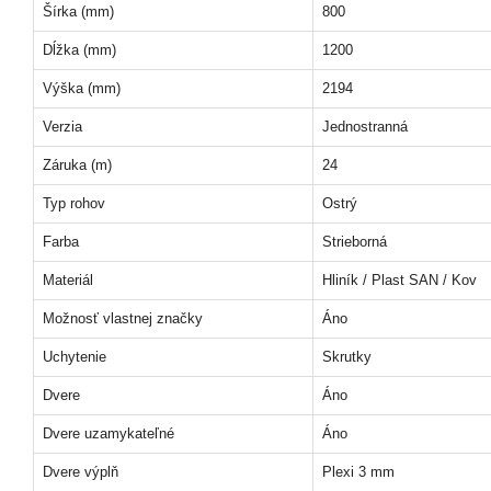
Šírka (mm)
800
Dĺžka (mm)
1200
Výška (mm)
2194
Verzia
Jednostranná
Záruka (m)
24
Typ rohov
Ostrý
Farba
Strieborná
Materiál
Hliník / Plast SAN / Kov
Možnosť vlastnej značky
Áno
Uchytenie
Skrutky
Dvere
Áno
Dvere uzamykateľné
Áno
Dvere výplň
Plexi 3 mm