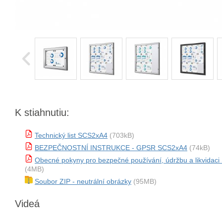
K stiahnutiu:
Technický list SCS2xA4
(703kB)
BEZPEČNOSTNÍ INSTRUKCE - GPSR SCS2xA4
(74kB)
Obecné pokyny pro bezpečné používání, údržbu a likvidac
(4MB)
Soubor ZIP - neutrální obrázky
(95MB)
Videá