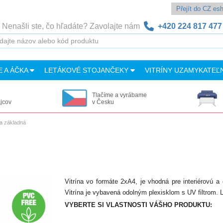
Přejít do CZ e
Nenašli ste, čo hľadáte? Zavolajte nám
+420 224 817 477
E A ÁČKA
LETÁKOVÉ STOJANČEKY
VITRÍNY UZAMYKATEĽ
Tlačíme a vyrábame
ajcov
v Česku
ína základná
Vitrína vo formáte 2xA4, je vhodná pre interiérovú a 
Vitrína je vybavená odolným plexisklom s UV filtrom.
VYBERTE SI VLASTNOSTI VÁŠHO PRODUKTU: