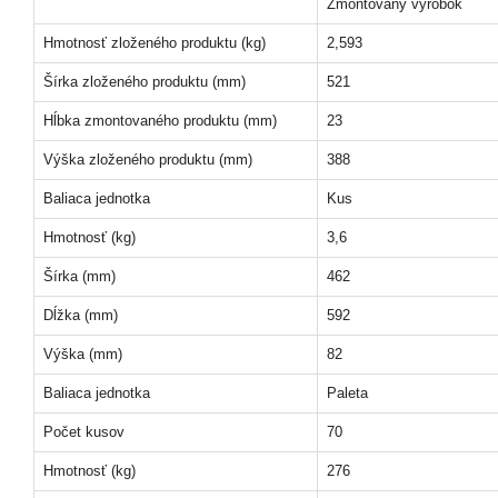
Zmontovaný výrobok
Hmotnosť zloženého produktu (kg)
2,593
Šírka zloženého produktu (mm)
521
Hĺbka zmontovaného produktu (mm)
23
Výška zloženého produktu (mm)
388
Baliaca jednotka
Kus
Hmotnosť (kg)
3,6
Šírka (mm)
462
Dĺžka (mm)
592
Výška (mm)
82
Baliaca jednotka
Paleta
Počet kusov
70
Hmotnosť (kg)
276