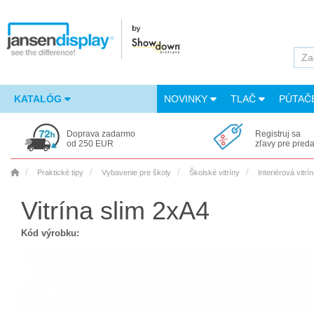
KATALÓG
NOVINKY
TLAČ
PÚTAČ
Doprava zadarmo
Registruj sa
od 250 EUR
zľavy pre pred
Praktické tipy
Vybavenie pre školy
Školské vitríny
Interiérová vitr
Vitrína slim 2xA4
Kód výrobku: