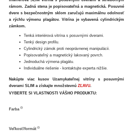
rámom. Zadná stena je popisovateľná a magnetická. Posuvné
dvere s bezpečnostným sklom zaručujú maximálnu odolnosť
a rýchlu výmenu plagátov. Vitrína je vybavená cylindrickým
zámkom.
Tenká interiérová vitrína s posuvnými dverami.
Tenký design profilu.
Cylindrický zámok proti neoprávnenej manipulácii.
Popisovateľný a magnetický lakovaný povrch.
Jednoduchá výmena plagátu.
Individuálne riešenie - kontaktujte experta nižšie.
Nakúpte viac kusov Uzamykateľnej vitríny s posuvnými
dverami SLIM a získajte množstevnú
ZĽAVU
.
VYBERTE SI VLASTNOSTI VÁŠHO PRODUKTU:
Farba
Farba
Veľkosť/formát