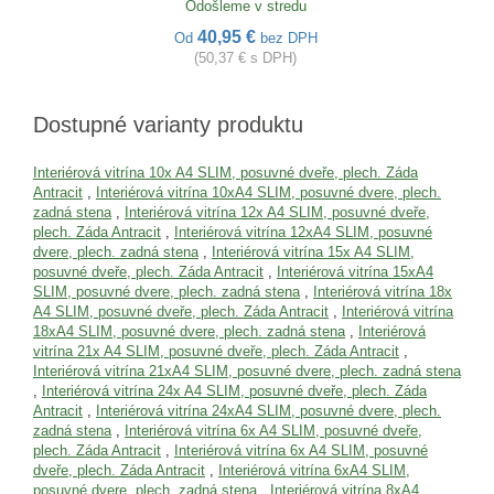
Odošleme v stredu
40,95 €
Od
bez DPH
(50,37 € s DPH)
Dostupné varianty produktu
Interiérová vitrína 10x A4 SLIM, posuvné dveře, plech. Záda
Antracit
,
Interiérová vitrína 10xA4 SLIM, posuvné dvere, plech.
zadná stena
,
Interiérová vitrína 12x A4 SLIM, posuvné dveře,
plech. Záda Antracit
,
Interiérová vitrína 12xA4 SLIM, posuvné
dvere, plech. zadná stena
,
Interiérová vitrína 15x A4 SLIM,
posuvné dveře, plech. Záda Antracit
,
Interiérová vitrína 15xA4
SLIM, posuvné dvere, plech. zadná stena
,
Interiérová vitrína 18x
A4 SLIM, posuvné dveře, plech. Záda Antracit
,
Interiérová vitrína
18xA4 SLIM, posuvné dvere, plech. zadná stena
,
Interiérová
vitrína 21x A4 SLIM, posuvné dveře, plech. Záda Antracit
,
Interiérová vitrína 21xA4 SLIM, posuvné dvere, plech. zadná stena
,
Interiérová vitrína 24x A4 SLIM, posuvné dveře, plech. Záda
Antracit
,
Interiérová vitrína 24xA4 SLIM, posuvné dvere, plech.
zadná stena
,
Interiérová vitrína 6x A4 SLIM, posuvné dveře,
plech. Záda Antracit
,
Interiérová vitrína 6x A4 SLIM, posuvné
dveře, plech. Záda Antracit
,
Interiérová vitrína 6xA4 SLIM,
posuvné dvere, plech. zadná stena
,
Interiérová vitrína 8xA4