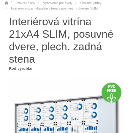
Praktické tipy
Vybavenie pre školy
Školské vitríny
Interiérová uzamykateľná vitrína s posuvnými dverami SLIM
Interiérová vitrína
21xA4 SLIM, posuvné
dvere, plech. zadná
stena
Kód výrobku: