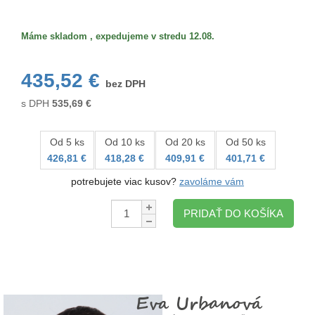
Veľkosť/formát
Máme skladom , expedujeme v stredu 12.08.
435,52 €
bez DPH
s DPH
535,69
€
Od 5 ks
Od 10 ks
Od 20 ks
Od 50 ks
426,81 €
418,28 €
409,91 €
401,71 €
potrebujete viac kusov?
zavoláme vám
Množstvo:
PRIDAŤ DO KOŠÍKA
Eva Urbanová