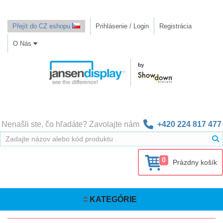
Přejít do CZ eshopu
Prihlásenie / Login
Registrácia
O Nás
Nenašli ste, čo hľadáte? Zavolajte nám
+420 224 817 477
0
Prázdny košík
KATEGÓRIE