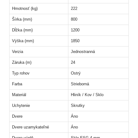
Hmotnosť (kg)
222
Šírka (mm)
800
Dĺžka (mm)
1200
Výška (mm)
1850
Verzia
Jednostranná
Záruka (m)
24
Typ rohov
Ostrý
Farba
Strieborná
Materiál
Hliník / Kov / Sklo
Uchytenie
Skrutky
Dvere
Áno
Dvere uzamykateľné
Áno
Dvere výplň
Sklo ESG 4 mm