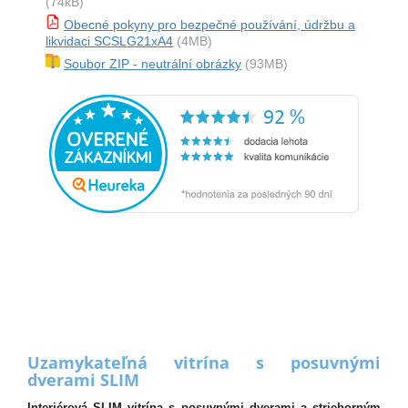
(74kB)
Obecné pokyny pro bezpečné používání, údržbu a
likvidaci SCSLG21xA4
(4MB)
Soubor ZIP - neutrální obrázky
(93MB)
Uzamykateľná vitrína s posuvnými
dverami SLIM
Interiérová SLIM vitrína s posuvnými dverami a strieborným