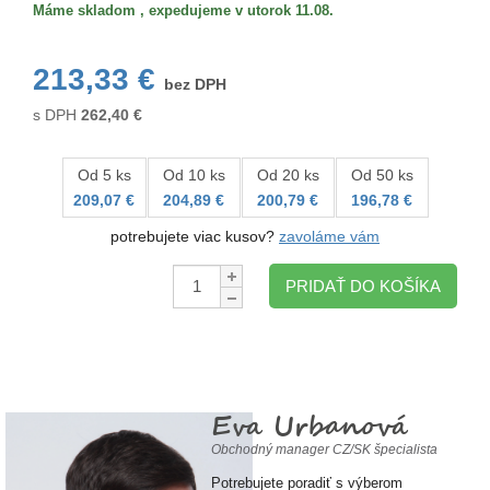
Máme skladom , expedujeme v utorok 11.08.
213,33 €
bez DPH
s DPH
262,40
€
Od 5 ks
Od 10 ks
Od 20 ks
Od 50 ks
209,07 €
204,89 €
200,79 €
196,78 €
potrebujete viac kusov?
zavoláme vám
Množstvo:
PRIDAŤ DO KOŠÍKA
Eva Urbanová
Obchodný manager CZ/SK špecialista
Potrebujete poradiť s výberom