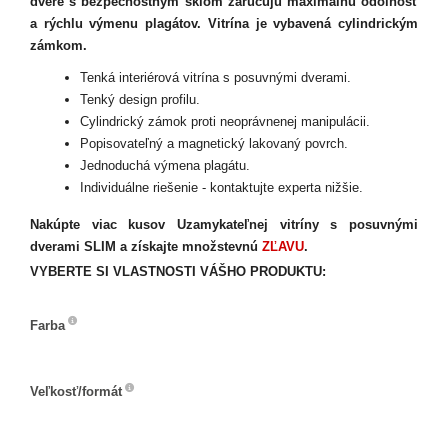
dvere s bezpečnostným sklom zaručujú maximálnu odolnosť
a rýchlu výmenu plagátov. Vitrína je vybavená cylindrickým
zámkom.
Tenká interiérová vitrína s posuvnými dverami.
Tenký design profilu.
Cylindrický zámok proti neoprávnenej manipulácii.
Popisovateľný a magnetický lakovaný povrch.
Jednoduchá výmena plagátu.
Individuálne riešenie - kontaktujte experta nižšie.
Nakúpte viac kusov Uzamykateľnej vitríny s posuvnými
dverami SLIM a získajte množstevnú
ZĽAVU
.
VYBERTE SI VLASTNOSTI VÁŠHO PRODUKTU:
Farba
Farba
Veľkosť/formát
Veľkosť/formát