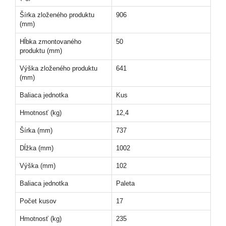
Šírka zloženého produktu
906
(mm)
Hĺbka zmontovaného
50
produktu (mm)
Výška zloženého produktu
641
(mm)
Baliaca jednotka
Kus
Hmotnosť (kg)
12,4
Šírka (mm)
737
Dĺžka (mm)
1002
Výška (mm)
102
Baliaca jednotka
Paleta
Počet kusov
17
Hmotnosť (kg)
235