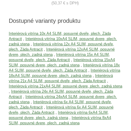
(50,37 € s DPH)
Dostupné varianty produktu
Interiérová vitrína 10x A4 SLIM, posuvné dveře, plech. Záda
Antracit
,
Interiérová vitrína 10xA4 SLIM, posuvné dvere, plech.
zadná stena
,
Interiérová vitrína 12x A4 SLIM, posuvné dveře,
plech. Záda Antracit
,
Interiérová vitrína 12xA4 SLIM, posuvné
dvere, plech. zadná stena
,
Interiérová vitrína 15x A4 SLIM,
posuvné dveře, plech. Záda Antracit
,
Interiérová vitrína 15xA4
SLIM, posuvné dvere, plech. zadná stena
,
Interiérová vitrína 18x
A4 SLIM, posuvné dveře, plech. Záda Antracit
,
Interiérová vitrína
18xA4 SLIM, posuvné dvere, plech. zadná stena
,
Interiérová
vitrína 21x A4 SLIM, posuvné dveře, plech. Záda Antracit
,
Interiérová vitrína 21xA4 SLIM, posuvné dvere, plech. zadná stena
,
Interiérová vitrína 24x A4 SLIM, posuvné dveře, plech. Záda
Antracit
,
Interiérová vitrína 24xA4 SLIM, posuvné dvere, plech.
zadná stena
,
Interiérová vitrína 6x A4 SLIM, posuvné dveře,
plech. Záda Antracit
,
Interiérová vitrína 6x A4 SLIM, posuvné
dveře, plech. Záda Antracit
,
Interiérová vitrína 6xA4 SLIM,
posuvné dvere, plech. zadná stena
,
Interiérová vitrína 8xA4
SLIM, posuvné dvere, plech. zadná stena