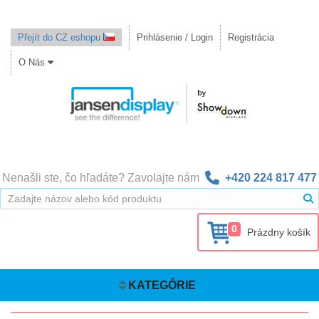
Přejít do CZ eshopu
Prihlásenie / Login
Registrácia
O Nás
Nenašli ste, čo hľadáte? Zavolajte nám
+420 224 817 477
0
Prázdny košík
KATEGÓRIE