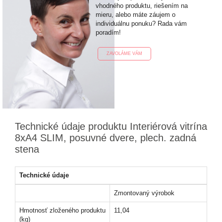
vhodného produktu, riešením na
mieru, alebo máte záujem o
individuálnu ponuku? Rada vám
poradím!
ZAVOLÁME VÁM
Technické údaje produktu Interiérová vitrína
8xA4 SLIM, posuvné dvere, plech. zadná
stena
Technické údaje
Zmontovaný výrobok
Hmotnosť zloženého produktu
11,04
(kg)