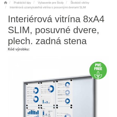
Praktické tipy
Vybavenie pre školy
Školské vitríny
Interiérová uzamykateľná vitrína s posuvnými dverami SLIM
Interiérová vitrína 8xA4
SLIM, posuvné dvere,
plech. zadná stena
Kód výrobku: