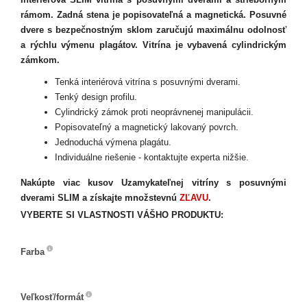
rámom. Zadná stena je popisovateľná a magnetická. Posuvné
dvere s bezpečnostným sklom zaručujú maximálnu odolnosť
a rýchlu výmenu plagátov. Vitrína je vybavená cylindrickým
zámkom.
Tenká interiérová vitrína s posuvnými dverami.
Tenký design profilu.
Cylindrický zámok proti neoprávnenej manipulácii.
Popisovateľný a magnetický lakovaný povrch.
Jednoduchá výmena plagátu.
Individuálne riešenie - kontaktujte experta nižšie.
Nakúpte viac kusov Uzamykateľnej vitríny s posuvnými
dverami SLIM a získajte množstevnú
ZĽAVU
.
VYBERTE SI VLASTNOSTI VÁŠHO PRODUKTU:
Farba
Farba
Veľkosť/formát