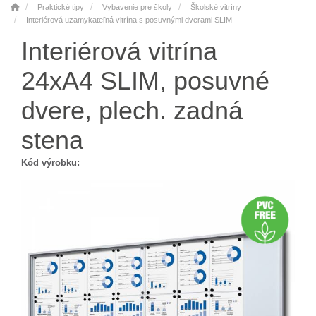
Praktické tipy
Vybavenie pre školy
Školské vitríny
Interiérová uzamykateľná vitrína s posuvnými dverami SLIM
Interiérová vitrína
24xA4 SLIM, posuvné
dvere, plech. zadná
stena
Kód výrobku: