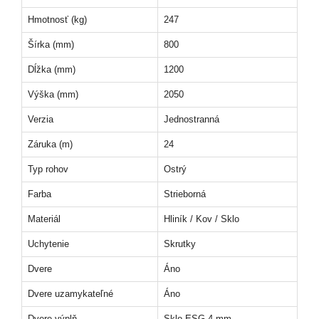
Hmotnosť (kg)
247
Šírka (mm)
800
Dĺžka (mm)
1200
Výška (mm)
2050
Verzia
Jednostranná
Záruka (m)
24
Typ rohov
Ostrý
Farba
Strieborná
Materiál
Hliník / Kov / Sklo
Uchytenie
Skrutky
Dvere
Áno
Dvere uzamykateľné
Áno
Dvere výplň
Sklo ESG 4 mm