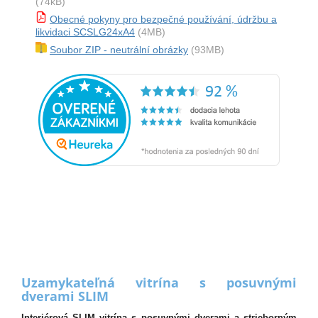
(74kB)
Obecné pokyny pro bezpečné používání, údržbu a
likvidaci SCSLG24xA4
(4MB)
Soubor ZIP - neutrální obrázky
(93MB)
Uzamykateľná vitrína s posuvnými
dverami SLIM
Interiérová SLIM vitrína s posuvnými dverami a strieborným