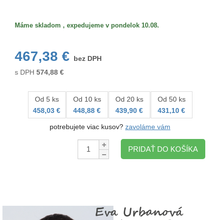
Veľkosť/formát
Máme skladom , expedujeme v pondelok 10.08.
467,38 €
bez DPH
s DPH
574,88
€
Od 5 ks
Od 10 ks
Od 20 ks
Od 50 ks
458,03 €
448,88 €
439,90 €
431,10 €
potrebujete viac kusov?
zavoláme vám
Množstvo:
PRIDAŤ DO KOŠÍKA
Eva Urbanová