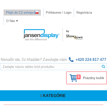
Přejít do CZ eshopu
Prihlásenie / Login
Registrácia
O Nás
Nenašli ste, čo hľadáte? Zavolajte nám
+420 224 817 477
0
Prázdny košík
KATEGÓRIE