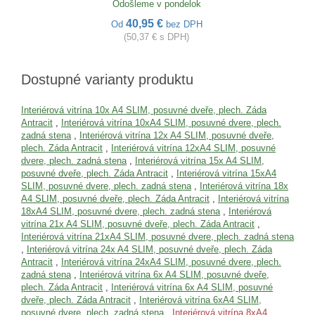
Odošleme v pondelok
40,95 €
Od
bez DPH
(50,37 € s DPH)
Dostupné varianty produktu
Interiérová vitrína 10x A4 SLIM, posuvné dveře, plech. Záda
Antracit
,
Interiérová vitrína 10xA4 SLIM, posuvné dvere, plech.
zadná stena
,
Interiérová vitrína 12x A4 SLIM, posuvné dveře,
plech. Záda Antracit
,
Interiérová vitrína 12xA4 SLIM, posuvné
dvere, plech. zadná stena
,
Interiérová vitrína 15x A4 SLIM,
posuvné dveře, plech. Záda Antracit
,
Interiérová vitrína 15xA4
SLIM, posuvné dvere, plech. zadná stena
,
Interiérová vitrína 18x
A4 SLIM, posuvné dveře, plech. Záda Antracit
,
Interiérová vitrína
18xA4 SLIM, posuvné dvere, plech. zadná stena
,
Interiérová
vitrína 21x A4 SLIM, posuvné dveře, plech. Záda Antracit
,
Interiérová vitrína 21xA4 SLIM, posuvné dvere, plech. zadná stena
,
Interiérová vitrína 24x A4 SLIM, posuvné dveře, plech. Záda
Antracit
,
Interiérová vitrína 24xA4 SLIM, posuvné dvere, plech.
zadná stena
,
Interiérová vitrína 6x A4 SLIM, posuvné dveře,
plech. Záda Antracit
,
Interiérová vitrína 6x A4 SLIM, posuvné
dveře, plech. Záda Antracit
,
Interiérová vitrína 6xA4 SLIM,
posuvné dvere, plech. zadná stena
,
Interiérová vitrína 8xA4