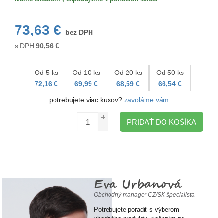
73,63 €
bez DPH
s DPH
90,56
€
Od 5 ks
Od 10 ks
Od 20 ks
Od 50 ks
72,16 €
69,99 €
68,59 €
66,54 €
potrebujete viac kusov?
zavoláme vám
Množstvo:
PRIDAŤ DO KOŠÍKA
Eva Urbanová
Obchodný manager CZ/SK špecialista
Potrebujete poradiť s výberom