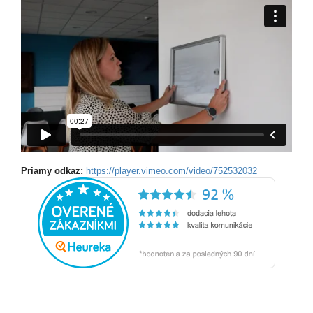
Priamy odkaz:
https://player.vimeo.com/video/752532032