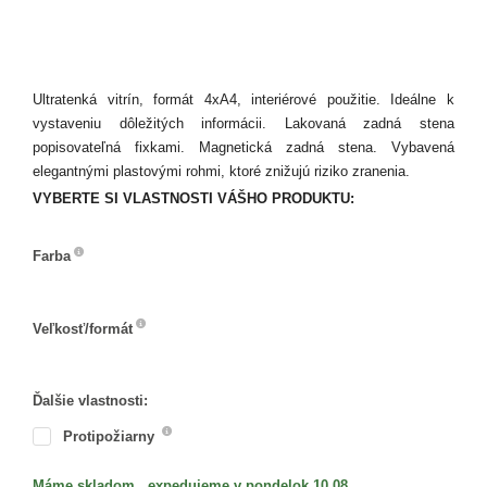
Ultratenká vitrín, formát 4xA4, interiérové použitie. Ideálne k
vystaveniu dôležitých informácii. Lakovaná zadná stena
popisovateľná fixkami. Magnetická zadná stena. Vybavená
elegantnými plastovými rohmi, ktoré znižujú riziko zranenia.
VYBERTE SI VLASTNOSTI VÁŠHO PRODUKTU:
Farba
Farba
Veľkosť/formát
Veľkosť/formát
Ďalšie vlastnosti:
Protipožiarny
Máme skladom , expedujeme v pondelok 10.08.