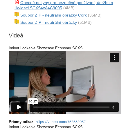
Obecné pokyny pro bezpečné používání, údržbu a
likvidaci SCXS4xA4C9005
(4MB)
Soubor ZIP - neutrální obrázky Cork
(35MB)
Soubor ZIP - neutrální obrázky
(51MB)
Videá
Indoor Lockable Showcase Economy SCXS
Priamy odkaz:
https://vimeo.com/752532032
Indoor Lockable Showcase Economy SCXS