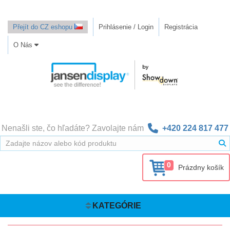
Přejít do CZ eshopu
Prihlásenie / Login
Registrácia
O Nás
Nenašli ste, čo hľadáte? Zavolajte nám
+420 224 817 477
0
Prázdny košík
KATEGÓRIE