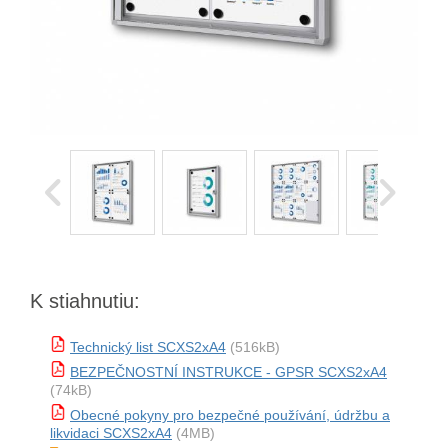
K stiahnutiu:
Technický list SCXS2xA4
(516kB)
BEZPEČNOSTNÍ INSTRUKCE - GPSR SCXS2xA4
(74kB)
Obecné pokyny pro bezpečné používání, údržbu a
likvidaci SCXS2xA4
(4MB)