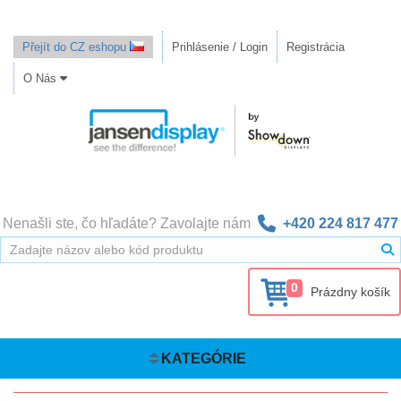
Přejít do CZ eshopu
Prihlásenie / Login
Registrácia
O Nás
Nenašli ste, čo hľadáte? Zavolajte nám
+420 224 817 477
0
Prázdny košík
KATEGÓRIE