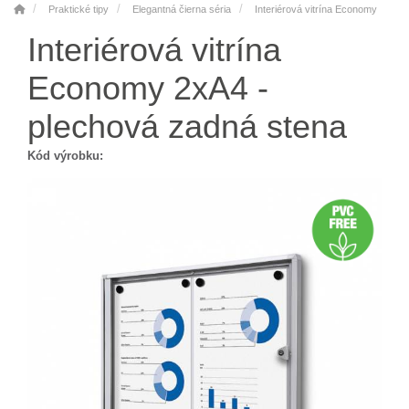
Praktické tipy
Elegantná čierna séria
Interiérová vitrína Economy
Interiérová vitrína
Economy 2xA4 -
plechová zadná stena
Kód výrobku: