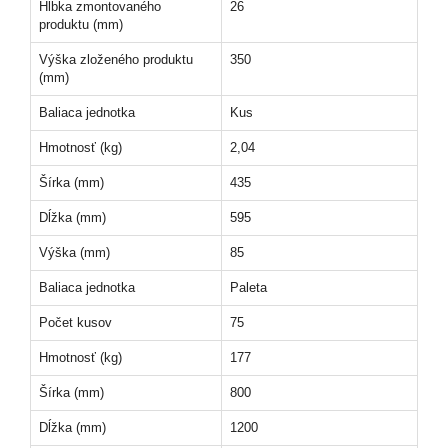
Hĺbka zmontovaného
26
produktu (mm)
Výška zloženého produktu
350
(mm)
Baliaca jednotka
Kus
Hmotnosť (kg)
2,04
Šírka (mm)
435
Dĺžka (mm)
595
Výška (mm)
85
Baliaca jednotka
Paleta
Počet kusov
75
Hmotnosť (kg)
177
Šírka (mm)
800
Dĺžka (mm)
1200