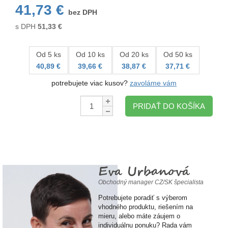
41,73 €
bez DPH
s DPH
51,33
€
Od 5 ks
Od 10 ks
Od 20 ks
Od 50 ks
40,89 €
39,66 €
38,87 €
37,71 €
potrebujete viac kusov?
zavoláme vám
Množstvo:
PRIDAŤ DO KOŠÍKA
Eva Urbanová
Obchodný manager CZ/SK špecialista
Potrebujete poradiť s výberom
vhodného produktu, riešením na
mieru, alebo máte záujem o
individuálnu ponuku? Rada vám