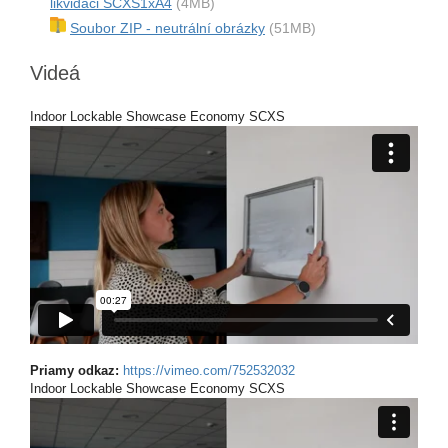
likvidaci SCXS1xA4
(4MB)
Soubor ZIP - neutrální obrázky
(51MB)
Videá
Indoor Lockable Showcase Economy SCXS
Priamy odkaz:
https://vimeo.com/752532032
Indoor Lockable Showcase Economy SCXS