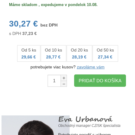
Máme skladom , expedujeme v pondelok 10.08.
30,27 €
bez DPH
s DPH
37,23
€
Od 5 ks
Od 10 ks
Od 20 ks
Od 50 ks
29,66 €
28,77 €
28,19 €
27,34 €
potrebujete viac kusov?
zavoláme vám
Množstvo:
PRIDAŤ DO KOŠÍKA
Eva Urbanová
Obchodný manager CZ/SK špecialista
Potrebujete poradiť s výberom