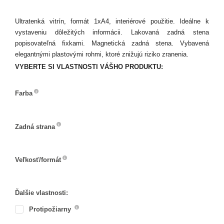
Ultratenká vitrín, formát 1xA4, interiérové použitie. Ideálne k
vystaveniu dôležitých informácii. Lakovaná zadná stena
popisovateľná fixkami. Magnetická zadná stena. Vybavená
elegantnými plastovými rohmi, ktoré znižujú riziko zranenia.
VYBERTE SI VLASTNOSTI VÁŠHO PRODUKTU:
Farba
Farba
Zadná strana
Zadná
strana
Veľkosť/formát
Veľkosť/formát
Ďalšie vlastnosti:
Protipožiarny