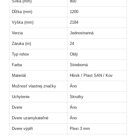
Šírka (mm)
800
Dĺžka (mm)
1200
Výška (mm)
2184
Verzia
Jednostranná
Záruka (m)
24
Typ rohov
Oblý
Farba
Strieborná
Materiál
Hliník / Plast SAN / Kov
Možnosť vlastnej značky
Áno
Uchytenie
Skrutky
Dvere
Áno
Dvere uzamykateľné
Áno
Dvere výplň
Plexi 3 mm