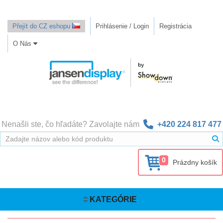
Přejít do CZ eshopu
Prihlásenie / Login
Registrácia
O Nás
Nenašli ste, čo hľadáte? Zavolajte nám
+420 224 817 477
0
Prázdny košík
KATEGÓRIE