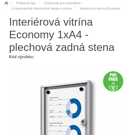
Praktické tipy
Vybavenie pre kancelárie
Uzamykateľné informačné tabule a vitríny
Interiérová vitrína Economy
Interiérová vitrína
Economy 1xA4 -
plechová zadná stena
Kód výrobku: