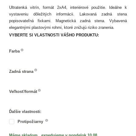
Ultratenká vitrín, formát 2xA4, interiérové použitie. Ideálne k
vystaveniu dôležitých informácii. Lakovaná zadná stena
popisovateľná fixkami. Magnetická zadná stena. Vybavená
elegantnými plastovými rohmi, ktoré znižujú riziko zranenia.
VYBERTE SI VLASTNOSTI VÁŠHO PRODUKTU:
Farba
Farba
Zadná strana
Zadná
strana
Veľkosť/formát
Veľkosť/formát
Ďalšie vlastnosti:
Protipožiarny
Máme skladom , expedujeme v pondelok 10.08.