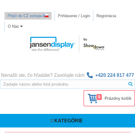
Přejít do CZ eshopu
Prihlásenie / Login
Registrácia
O Nás
Nenašli ste, čo hľadáte? Zavolajte nám
+420 224 817 477
0
Prázdny košík
KATEGÓRIE