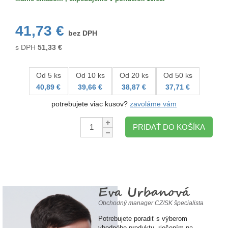
41,73 €
bez DPH
s DPH
51,33
€
Od 5 ks
Od 10 ks
Od 20 ks
Od 50 ks
40,89 €
39,66 €
38,87 €
37,71 €
potrebujete viac kusov?
zavoláme vám
Množstvo:
PRIDAŤ DO KOŠÍKA
Eva Urbanová
Obchodný manager CZ/SK špecialista
Potrebujete poradiť s výberom
vhodného produktu, riešením na