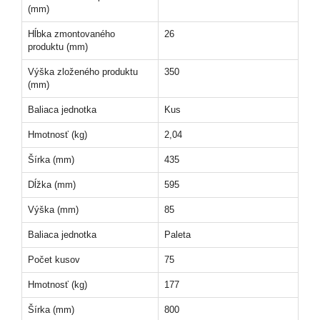
(mm)
Hĺbka zmontovaného
26
produktu (mm)
Výška zloženého produktu
350
(mm)
Baliaca jednotka
Kus
Hmotnosť (kg)
2,04
Šírka (mm)
435
Dĺžka (mm)
595
Výška (mm)
85
Baliaca jednotka
Paleta
Počet kusov
75
Hmotnosť (kg)
177
Šírka (mm)
800