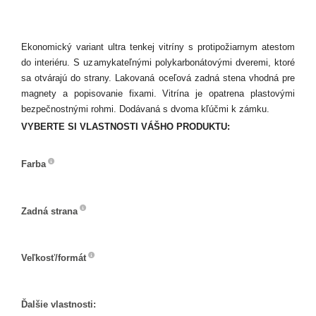
Ekonomický variant ultra tenkej vitríny s protipožiarnym atestom
do interiéru. S uzamykateľnými polykarbonátovými dveremi, ktoré
sa otvárajú do strany. Lakovaná oceľová zadná stena vhodná pre
magnety a popisovanie fixami. Vitrína je opatrena plastovými
bezpečnostnými rohmi. Dodávaná s dvoma kľúčmi k zámku.
VYBERTE SI VLASTNOSTI VÁŠHO PRODUKTU:
Farba
Farba
Zadná strana
Zadná
strana
Veľkosť/formát
Veľkosť/formát
Ďalšie vlastnosti: