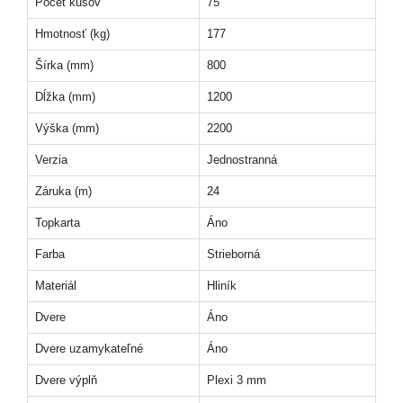
Počet kusov
75
Hmotnosť (kg)
177
Šírka (mm)
800
Dĺžka (mm)
1200
Výška (mm)
2200
Verzia
Jednostranná
Záruka (m)
24
Topkarta
Áno
Farba
Strieborná
Materiál
Hliník
Dvere
Áno
Dvere uzamykateľné
Áno
Dvere výplň
Plexi 3 mm