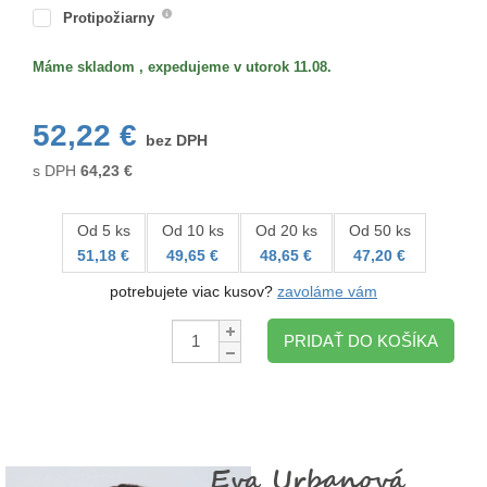
Protipožiarny
Máme skladom , expedujeme v utorok 11.08.
52,22 €
bez DPH
s DPH
64,23
€
Od 5 ks
Od 10 ks
Od 20 ks
Od 50 ks
51,18 €
49,65 €
48,65 €
47,20 €
potrebujete viac kusov?
zavoláme vám
Množstvo:
PRIDAŤ DO KOŠÍKA
Eva Urbanová