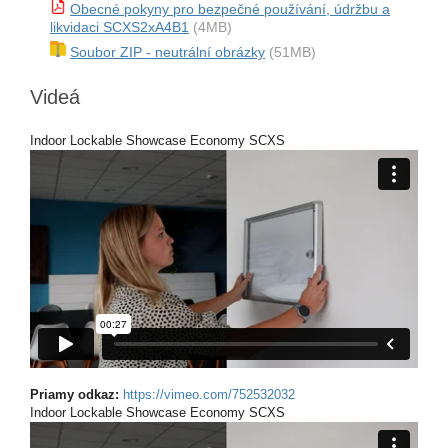
Obecné pokyny pro bezpečné používání, údržbu a
likvidaci SCXS2xA4B1
(4MB)
Soubor ZIP - neutrální obrázky
(51MB)
Videá
Indoor Lockable Showcase Economy SCXS
Priamy odkaz:
https://vimeo.com/752532032
Indoor Lockable Showcase Economy SCXS