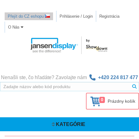
Přejít do CZ eshopu
Prihlásenie / Login
Registrácia
O Nás
Nenašli ste, čo hľadáte? Zavolajte nám
+420 224 817 477
0
Prázdny košík
KATEGÓRIE