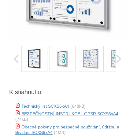
K stiahnutiu:
Technický list SCXS6xA4
(648kB)
BEZPEČNOSTNÍ INSTRUKCE - GPSR SCXS6xA4
(74kB)
Obecné pokyny pro bezpečné používání, údržbu a
likvidaci SCXS6xA4
(4MB)