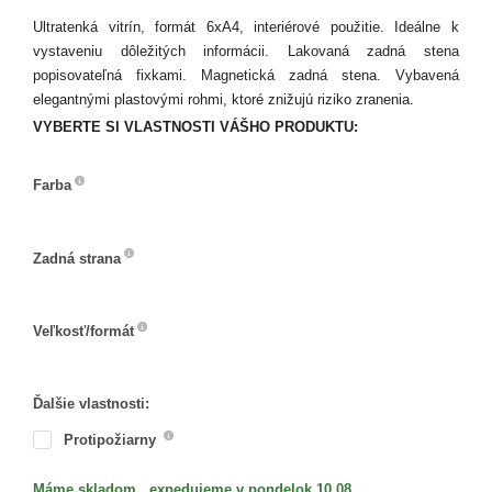
Ultratenká vitrín, formát 6xA4, interiérové použitie. Ideálne k
vystaveniu dôležitých informácii. Lakovaná zadná stena
popisovateľná fixkami. Magnetická zadná stena. Vybavená
elegantnými plastovými rohmi, ktoré znižujú riziko zranenia.
VYBERTE SI VLASTNOSTI VÁŠHO PRODUKTU:
Farba
Farba
Zadná strana
Zadná
strana
Veľkosť/formát
Veľkosť/formát
Ďalšie vlastnosti:
Protipožiarny
Máme skladom , expedujeme v pondelok 10.08.