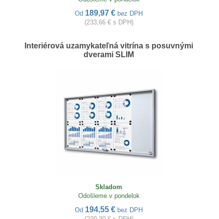
189,97 €
Od
bez DPH
(233,66 € s DPH)
Interiérová uzamykateľná vitrína s posuvnými
dverami SLIM
Skladom
Odošleme v pondelok
194,55 €
Od
bez DPH
(239,30 € s DPH)