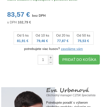
83,57 €
bez DPH
s DPH
102,79
€
Od 5 ks
Od 10 ks
Od 20 ks
Od 50 ks
81,91 €
79,46 €
77,87 €
75,53 €
potrebujete viac kusov?
zavoláme vám
Množstvo:
PRIDAŤ DO KOŠÍKA
Eva Urbanová
Obchodný manager CZ/SK špecialista
Potrebujete poradiť s výberom
vhodného produktu, riešením na