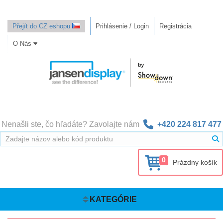
Přejít do CZ eshopu
Prihlásenie / Login
Registrácia
O Nás
Nenašli ste, čo hľadáte? Zavolajte nám
+420 224 817 477
0
Prázdny košík
KATEGÓRIE