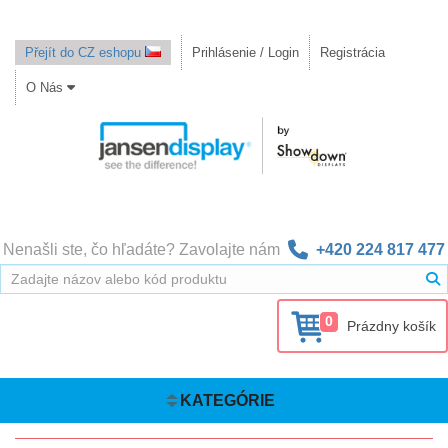
Přejít do CZ eshopu
Prihlásenie / Login
Registrácia
O Nás
Nenašli ste, čo hľadáte? Zavolajte nám
+420 224 817 477
0
Prázdny košík
KATEGÓRIE