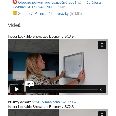
Obecné pokyny pro bezpečné používání, údržbu a
likvidaci SCXS6xA4C9005
(4MB)
Soubor ZIP - neutrální obrázky
(51MB)
Videá
Indoor Lockable Showcase Economy SCXS
Priamy odkaz:
https://vimeo.com/752532032
Indoor Lockable Showcase Economy SCXS