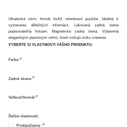
Ultratenká vitrín, formát 6xA4, interiérové použitie. Ideálne k
vystaveniu dôležitých informácii. Lakovaná zadná stena
popisovateľná fixkami. Magnetická zadná stena. Vybavená
elegantnými plastovými rohmi, ktoré znižujú riziko zranenia.
VYBERTE SI VLASTNOSTI VÁŠHO PRODUKTU:
Farba
Farba
Zadná strana
Zadná
strana
Veľkosť/formát
Veľkosť/formát
Ďalšie vlastnosti:
Protipožiarny