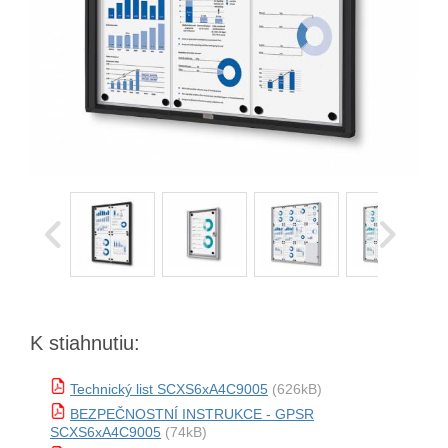
K stiahnutiu:
Technický list SCXS6xA4C9005
(626kB)
BEZPEČNOSTNÍ INSTRUKCE - GPSR
SCXS6xA4C9005
(74kB)