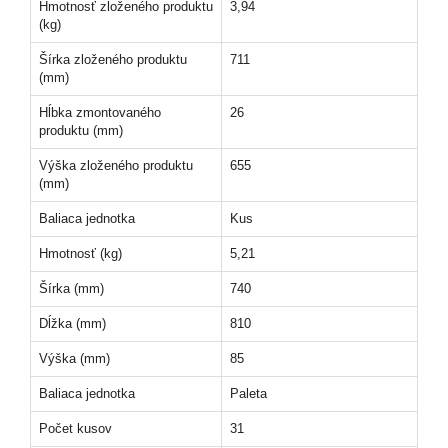
Hmotnosť zloženého produktu
3,94
(kg)
Šírka zloženého produktu
711
(mm)
Hĺbka zmontovaného
26
produktu (mm)
Výška zloženého produktu
655
(mm)
Baliaca jednotka
Kus
Hmotnosť (kg)
5,21
Šírka (mm)
740
Dĺžka (mm)
810
Výška (mm)
85
Baliaca jednotka
Paleta
Počet kusov
31