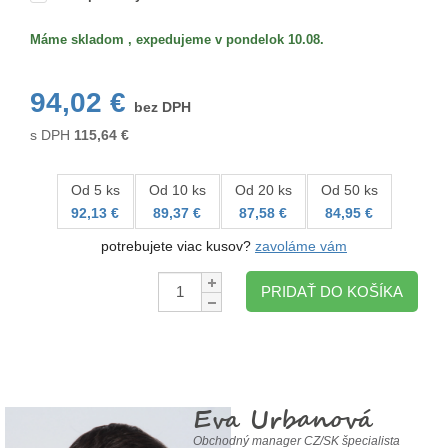
Máme skladom , expedujeme v pondelok 10.08.
94,02 €
bez DPH
s DPH
115,64
€
Od 5 ks
Od 10 ks
Od 20 ks
Od 50 ks
92,13 €
89,37 €
87,58 €
84,95 €
potrebujete viac kusov?
zavoláme vám
Množstvo:
PRIDAŤ DO KOŠÍKA
Eva Urbanová
Obchodný manager CZ/SK špecialista