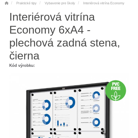
Praktické tipy
Vybavenie pre školy
Interiérová vitrína Economy
Interiérová vitrína
Economy 6xA4 -
plechová zadná stena,
čierna
Kód výrobku: