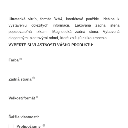
Ultratenká vitrín, formát 3xA4, interiérové použitie. Ideálne k
vystaveniu dôležitých informácii. Lakovaná zadná stena
popisovateľná fixkami. Magnetická zadná stena. Vybavená
elegantnými plastovými rohmi, ktoré znižujú riziko zranenia.
VYBERTE SI VLASTNOSTI VÁŠHO PRODUKTU:
Farba
Farba
Zadná strana
Zadná
strana
Veľkosť/formát
Veľkosť/formát
Ďalšie vlastnosti:
Protipožiarny