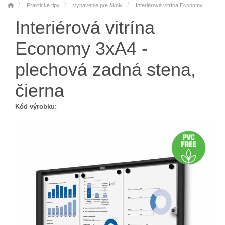
Praktické tipy
Vybavenie pre školy
Interiérová vitrína Economy
Interiérová vitrína
Economy 3xA4 -
plechová zadná stena,
čierna
Kód výrobku: