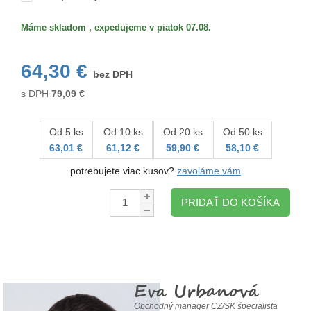
Máme skladom , expedujeme v piatok 07.08.
64,30 €
bez DPH
s DPH
79,09
€
Od 5 ks
Od 10 ks
Od 20 ks
Od 50 ks
63,01 €
61,12 €
59,90 €
58,10 €
potrebujete viac kusov?
zavoláme vám
Množstvo:
PRIDAŤ DO KOŠÍKA
Eva Urbanová
Obchodný manager CZ/SK špecialista