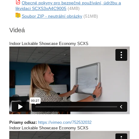
Obecné pokyny pro bezpečné používání, údržbu a
likvidaci SCXS3xA4C9005
(4MB)
Soubor ZIP - neutrální obrázky
(51MB)
Videá
Indoor Lockable Showcase Economy SCXS
Priamy odkaz:
https://vimeo.com/752532032
Indoor Lockable Showcase Economy SCXS