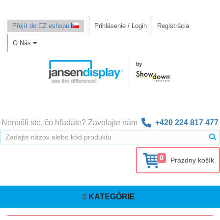
Přejít do CZ eshopu
Prihlásenie / Login
Registrácia
O Nás
Nenašli ste, čo hľadáte? Zavolajte nám
+420 224 817 477
0
Prázdny košík
KATEGÓRIE