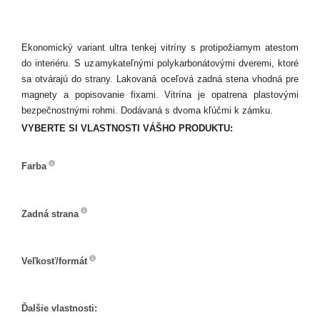
Ekonomický variant ultra tenkej vitríny s protipožiarnym atestom
do interiéru. S uzamykateľnými polykarbonátovými dveremi, ktoré
sa otvárajú do strany. Lakovaná oceľová zadná stena vhodná pre
magnety a popisovanie fixami. Vitrína je opatrena plastovými
bezpečnostnými rohmi. Dodávaná s dvoma kľúčmi k zámku.
VYBERTE SI VLASTNOSTI VÁŠHO PRODUKTU:
Farba
Farba
Zadná strana
Zadná
strana
Veľkosť/formát
Veľkosť/formát
Ďalšie vlastnosti: