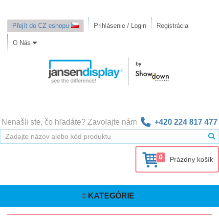
Přejít do CZ eshopu
Prihlásenie / Login
Registrácia
O Nás
Nenašli ste, čo hľadáte? Zavolajte nám
+420 224 817 477
0
Prázdny košík
KATEGÓRIE