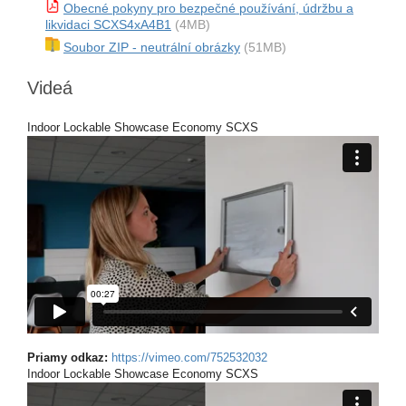
Obecné pokyny pro bezpečné používání, údržbu a
likvidaci SCXS4xA4B1
(4MB)
Soubor ZIP - neutrální obrázky
(51MB)
Videá
Indoor Lockable Showcase Economy SCXS
Priamy odkaz:
https://vimeo.com/752532032
Indoor Lockable Showcase Economy SCXS