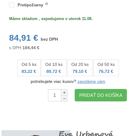
Protipožiarny
Máme skladom , expedujeme v utorok 11.08.
84,91 €
bez DPH
s DPH
104,44
€
Od 5 ks
Od 10 ks
Od 20 ks
Od 50 ks
83,22 €
80,72 €
79,10 €
76,72 €
potrebujete viac kusov?
zavoláme vám
Množstvo:
PRIDAŤ DO KOŠÍKA
Eva Urbanová