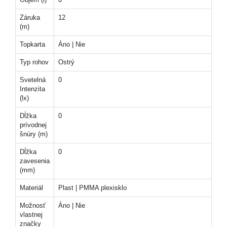
Záruka
12
(m)
Topkarta
Áno | Nie
Typ rohov
Ostrý
Svetelná
0
Intenzita
(lx)
Dĺžka
0
prívodnej
šnúry (m)
Dĺžka
0
zavesenia
(mm)
Materiál
Plast | PMMA plexisklo
Možnosť
Áno | Nie
vlastnej
značky