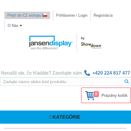
Přejít do CZ eshopu
Prihlásenie / Login
Registrácia
O Nás
Nenašli ste, čo hľadáte? Zavolajte nám
+420 224 817 477
0
Prázdny košík
KATEGÓRIE