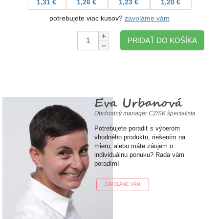
1,31 €
1,26 €
1,23 €
1,20 €
potrebujete viac kusov?
zavoláme vám
Množstvo:
PRIDAŤ DO KOŠÍKA
Eva Urbanová
Obchodný manager CZ/SK špecialista
Potrebujete poradiť s výberom
vhodného produktu, riešením na
mieru, alebo máte záujem o
individuálnu ponuku? Rada vám
poradím!
ZAVOLÁME VÁM