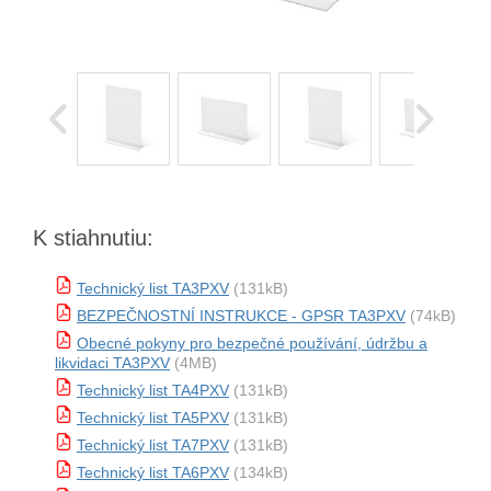
K stiahnutiu:
Technický list TA3PXV
(131kB)
BEZPEČNOSTNÍ INSTRUKCE - GPSR TA3PXV
(74kB)
Obecné pokyny pro bezpečné používání, údržbu a
likvidaci TA3PXV
(4MB)
Technický list TA4PXV
(131kB)
Technický list TA5PXV
(131kB)
Technický list TA7PXV
(131kB)
Technický list TA6PXV
(134kB)