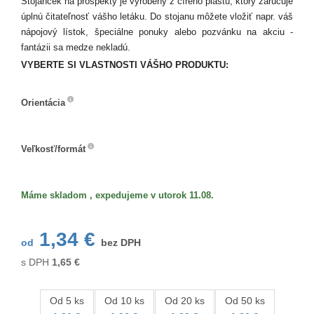
Stojanček na prospekty je vyrobený z číreho plastu, ktorý zaručuje
úplnú čitateľnosť vášho letáku. Do stojanu môžete vložiť napr. váš
nápojový lístok, špeciálne ponuky alebo pozvánku na akciu -
fantázii sa medze nekladú.
VYBERTE SI VLASTNOSTI VÁŠHO PRODUKTU:
Orientácia
Orientácia
Veľkosť/formát
Veľkosť/formát
Máme skladom , expedujeme v utorok 11.08.
1,34 €
od
bez DPH
s DPH
1,65
€
Od 5 ks
Od 10 ks
Od 20 ks
Od 50 ks