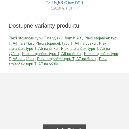
15,53 €
Od
bez DPH
(19,10 € s DPH)
Dostupné varianty produktu
Plexi stojanček typu T na výšku, formát A3
,
Plexi stojanček typu
T, A4 na šírku
,
Plexi stojanček typu T, A4 na výšku
,
Plexi
stojanček typu T, A5 na šírku
,
Plexi stojanček typu T, A5 na
výšku
,
Plexi stojanček typu T, A6 na šírku
,
Plexi stojanček typu
T, A6 na výšku
,
Plexi stojanček typu T, A7 na šírku
,
Plexi
stojanček typu T, A7 na výšku