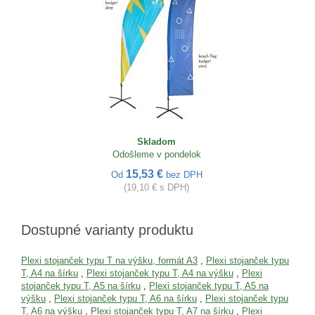
Skladom
Odošleme v pondelok
15,53 €
Od
bez DPH
(19,10 € s DPH)
Dostupné varianty produktu
Plexi stojanček typu T na výšku, formát A3
,
Plexi stojanček typu
T, A4 na šírku
,
Plexi stojanček typu T, A4 na výšku
,
Plexi
stojanček typu T, A5 na šírku
,
Plexi stojanček typu T, A5 na
výšku
,
Plexi stojanček typu T, A6 na šírku
,
Plexi stojanček typu
T, A6 na výšku
,
Plexi stojanček typu T, A7 na šírku
,
Plexi