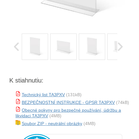
K stiahnutiu:
Technický list TA3PXV
(131kB)
BEZPEČNOSTNÍ INSTRUKCE - GPSR TA3PXV
(74kB)
Obecné pokyny pro bezpečné používání, údržbu a
likvidaci TA3PXV
(4MB)
Soubor ZIP - neutrální obrázky
(4MB)