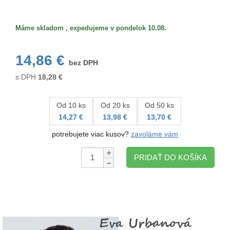
Veľkosť/formát
Máme skladom , expedujeme v pondelok 10.08.
14,86 €
bez DPH
s DPH
18,28
€
Od 10 ks
Od 20 ks
Od 50 ks
14,27 €
13,98 €
13,70 €
potrebujete viac kusov?
zavoláme vám
Množstvo:
PRIDAŤ DO KOŠÍKA
Eva Urbanová