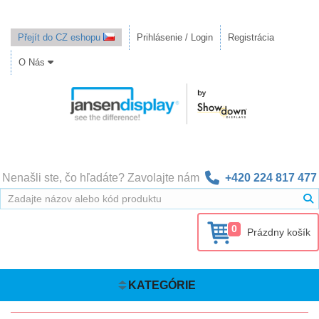
Přejít do CZ eshopu
Prihlásenie / Login
Registrácia
O Nás
Nenašli ste, čo hľadáte? Zavolajte nám
+420 224 817 477
0
Prázdny košík
KATEGÓRIE