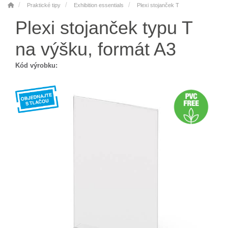
Praktické tipy
Exhibition essentials
Plexi stojanček T
Plexi stojanček typu T
na výšku, formát A3
Kód výrobku: