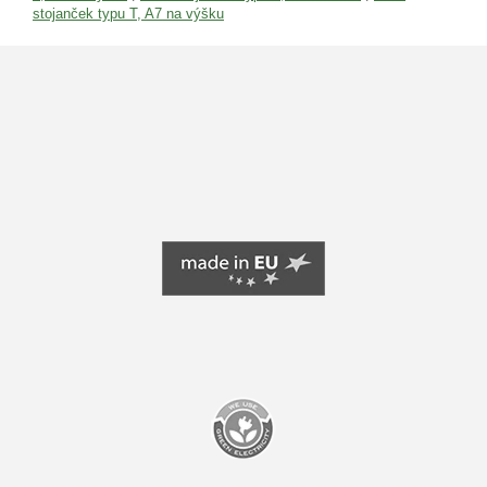
stojanček typu T, A7 na výšku