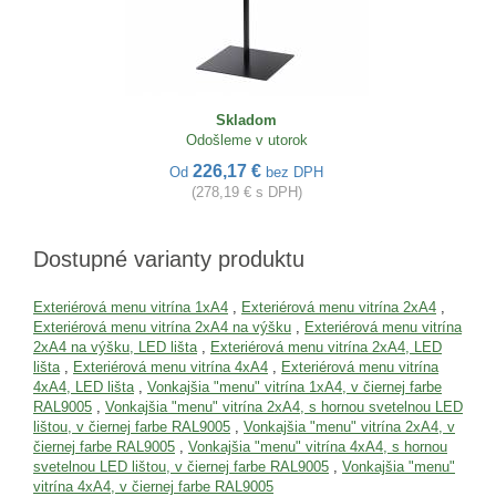
Skladom
Odošleme v utorok
226,17 €
Od
bez DPH
(278,19 € s DPH)
Dostupné varianty produktu
Exteriérová menu vitrína 1xA4
,
Exteriérová menu vitrína 2xA4
,
Exteriérová menu vitrína 2xA4 na výšku
,
Exteriérová menu vitrína
2xA4 na výšku, LED lišta
,
Exteriérová menu vitrína 2xA4, LED
lišta
,
Exteriérová menu vitrína 4xA4
,
Exteriérová menu vitrína
4xA4, LED lišta
,
Vonkajšia "menu" vitrína 1xA4, v čiernej farbe
RAL9005
,
Vonkajšia "menu" vitrína 2xA4, s hornou svetelnou LED
lištou, v čiernej farbe RAL9005
,
Vonkajšia "menu" vitrína 2xA4, v
čiernej farbe RAL9005
,
Vonkajšia "menu" vitrína 4xA4, s hornou
svetelnou LED lištou, v čiernej farbe RAL9005
,
Vonkajšia "menu"
vitrína 4xA4, v čiernej farbe RAL9005