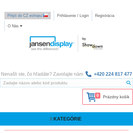
Přejít do CZ eshopu
Prihlásenie / Login
Registrácia
O Nás
Nenašli ste, čo hľadáte? Zavolajte nám
+420 224 817 477
0
Prázdny košík
KATEGÓRIE