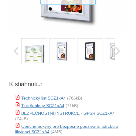
K stiahnutiu:
Technický list SCZ1xA4
(786kB)
Tisk šablony SCZ1xA4
(71kB)
BEZPEČNOSTNÍ INSTRUKCE - GPSR SCZ1xA4
(74kB)
Obecné pokyny pro bezpečné používání, údržbu a
likvidaci SCZ1xA4
(4MB)