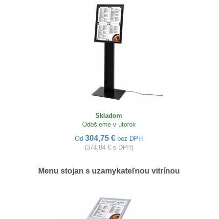
Skladom
Odošleme v utorok
304,75 €
Od
bez DPH
(374,84 € s DPH)
Menu stojan s uzamykateľnou vitrínou