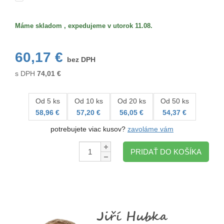
Máme skladom , expedujeme v utorok 11.08.
60,17 €
bez DPH
s DPH
74,01
€
Od 5 ks
Od 10 ks
Od 20 ks
Od 50 ks
58,96 €
57,20 €
56,05 €
54,37 €
potrebujete viac kusov?
zavoláme vám
Množstvo:
PRIDAŤ DO KOŠÍKA
Jiří Hubka