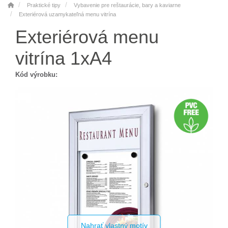
Praktické tipy
Vybavenie pre reštaurácie, bary a kaviarne
Exteriérová uzamykateľná menu vitrína
Exteriérová menu
vitrína 1xA4
Kód výrobku:
Nahrať vlastný motív