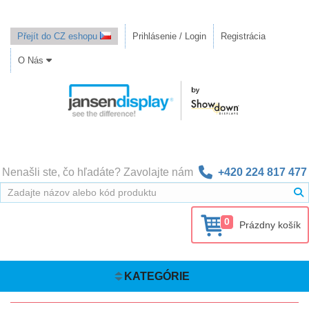
Přejít do CZ eshopu
Prihlásenie / Login
Registrácia
O Nás
Nenašli ste, čo hľadáte? Zavolajte nám
+420 224 817 477
0
Prázdny košík
KATEGÓRIE