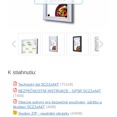
K stiahnutiu:
Technický list SCZ2xA4T
(751kB)
BEZPEČNOSTNÍ INSTRUKCE - GPSR SCZ2xA4T
(74kB)
Obecné pokyny pro bezpečné používání, údržbu a
likvidaci SCZ2xA4T
(4MB)
Soubor ZIP - neutrální obrázky
(44MB)