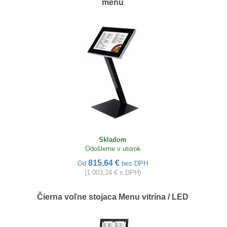
menu
Skladom
Odošleme v utorok
815,64 €
Od
bez DPH
(1 003,24 € s DPH)
Čierna voľne stojaca Menu vitrína / LED