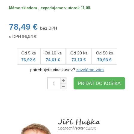
Máme skladom , expedujeme v utorok 11.08.
78,49 €
bez DPH
s DPH
96,54
€
Od 5 ks
Od 10 ks
Od 20 ks
Od 50 ks
76,92 €
74,61 €
73,13 €
70,93 €
potrebujete viac kusov?
zavoláme vám
Množstvo:
PRIDAŤ DO KOŠÍKA
Jiří Hubka
Obchodní ředitel CZ/SK