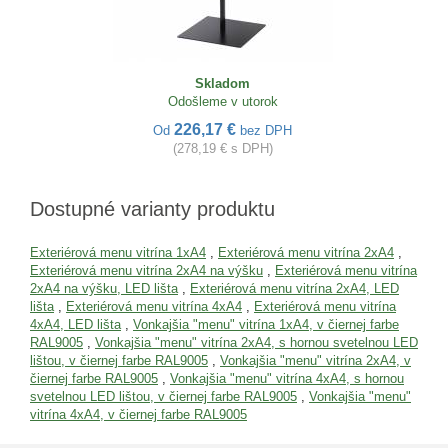
Skladom
Odošleme v utorok
226,17 €
Od
bez DPH
(278,19 € s DPH)
Dostupné varianty produktu
Exteriérová menu vitrína 1xA4
,
Exteriérová menu vitrína 2xA4
,
Exteriérová menu vitrína 2xA4 na výšku
,
Exteriérová menu vitrína
2xA4 na výšku, LED lišta
,
Exteriérová menu vitrína 2xA4, LED
lišta
,
Exteriérová menu vitrína 4xA4
,
Exteriérová menu vitrína
4xA4, LED lišta
,
Vonkajšia "menu" vitrína 1xA4, v čiernej farbe
RAL9005
,
Vonkajšia "menu" vitrína 2xA4, s hornou svetelnou LED
lištou, v čiernej farbe RAL9005
,
Vonkajšia "menu" vitrína 2xA4, v
čiernej farbe RAL9005
,
Vonkajšia "menu" vitrína 4xA4, s hornou
svetelnou LED lištou, v čiernej farbe RAL9005
,
Vonkajšia "menu"
vitrína 4xA4, v čiernej farbe RAL9005