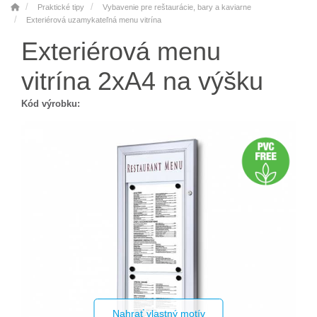
Praktické tipy
Vybavenie pre reštaurácie, bary a kaviarne
Exteriérová uzamykateľná menu vitrína
Exteriérová menu
vitrína 2xA4 na výšku
Kód výrobku:
Nahrať vlastný motív