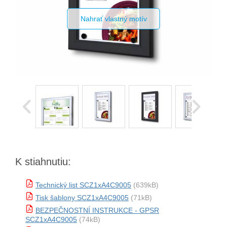
Nahrať vlastný motív
K stiahnutiu:
Technický list SCZ1xA4C9005
(639kB)
Tisk šablony SCZ1xA4C9005
(71kB)
BEZPEČNOSTNÍ INSTRUKCE - GPSR
SCZ1xA4C9005
(74kB)