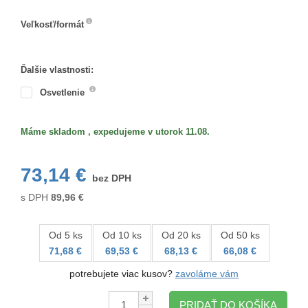
Orientácia
Veľkosť/formát
Veľkosť/formát
Ďalšie vlastnosti:
Osvetlenie
Máme skladom , expedujeme v utorok 11.08.
73,14 €
bez DPH
s DPH
89,96
€
Od 5 ks
Od 10 ks
Od 20 ks
Od 50 ks
71,68 €
69,53 €
68,13 €
66,08 €
potrebujete viac kusov?
zavoláme vám
Množstvo:
PRIDAŤ DO KOŠÍKA