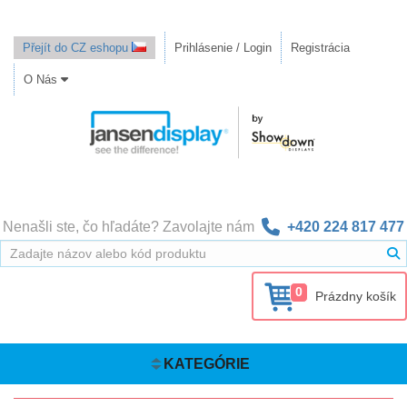
Přejít do CZ eshopu
Prihlásenie / Login
Registrácia
O Nás
Nenašli ste, čo hľadáte? Zavolajte nám
+420 224 817 477
0
Prázdny košík
KATEGÓRIE