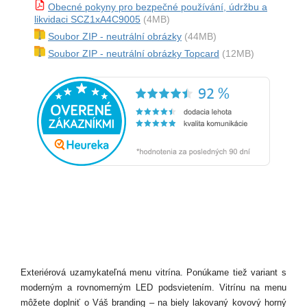
Obecné pokyny pro bezpečné používání, údržbu a
likvidaci SCZ1xA4C9005
(4MB)
Soubor ZIP - neutrální obrázky
(44MB)
Soubor ZIP - neutrální obrázky Topcard
(12MB)
Exteriérová uzamykateľná menu vitrína. Ponúkame tiež variant s
moderným a rovnomerným LED podsvietením. Vitrínu na menu
môžete doplniť o Váš branding – na biely lakovaný kovový horný