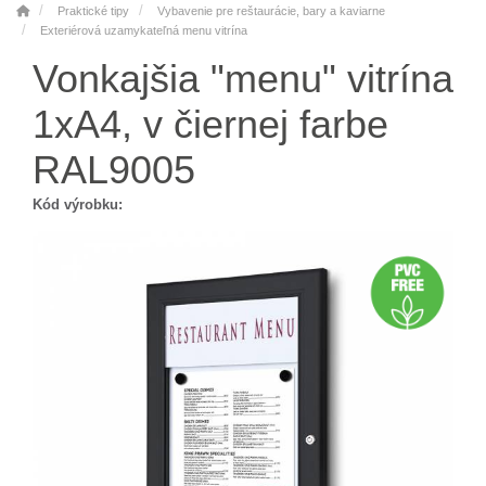
Praktické tipy
Vybavenie pre reštaurácie, bary a kaviarne
Exteriérová uzamykateľná menu vitrína
Vonkajšia "menu" vitrína
1xA4, v čiernej farbe
RAL9005
Kód výrobku: