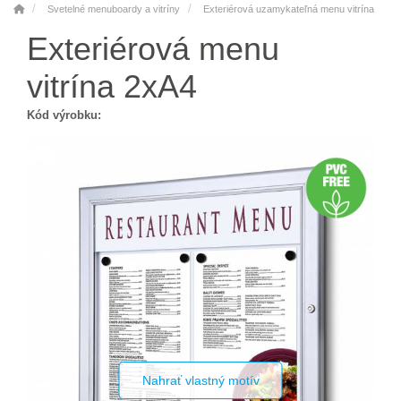
Svetelné menuboardy a vitríny
Exteriérová uzamykateľná menu vitrína
Exteriérová menu
vitrína 2xA4
Kód výrobku:
Nahrať vlastný motív