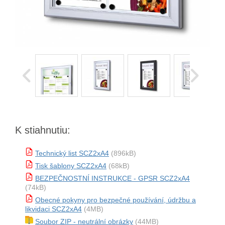
K stiahnutiu:
Technický list SCZ2xA4
(896kB)
Tisk šablony SCZ2xA4
(68kB)
BEZPEČNOSTNÍ INSTRUKCE - GPSR SCZ2xA4
(74kB)
Obecné pokyny pro bezpečné používání, údržbu a
likvidaci SCZ2xA4
(4MB)
Soubor ZIP - neutrální obrázky
(44MB)