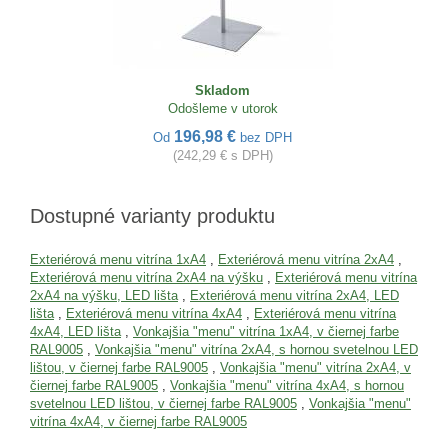
Skladom
Odošleme v utorok
196,98 €
Od
bez DPH
(242,29 € s DPH)
Dostupné varianty produktu
Exteriérová menu vitrína 1xA4
,
Exteriérová menu vitrína 2xA4
,
Exteriérová menu vitrína 2xA4 na výšku
,
Exteriérová menu vitrína
2xA4 na výšku, LED lišta
,
Exteriérová menu vitrína 2xA4, LED
lišta
,
Exteriérová menu vitrína 4xA4
,
Exteriérová menu vitrína
4xA4, LED lišta
,
Vonkajšia "menu" vitrína 1xA4, v čiernej farbe
RAL9005
,
Vonkajšia "menu" vitrína 2xA4, s hornou svetelnou LED
lištou, v čiernej farbe RAL9005
,
Vonkajšia "menu" vitrína 2xA4, v
čiernej farbe RAL9005
,
Vonkajšia "menu" vitrína 4xA4, s hornou
svetelnou LED lištou, v čiernej farbe RAL9005
,
Vonkajšia "menu"
vitrína 4xA4, v čiernej farbe RAL9005