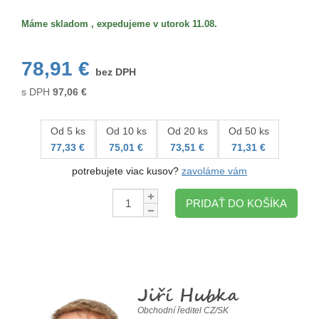
Máme skladom , expedujeme v utorok 11.08.
78,91 €
bez DPH
s DPH
97,06
€
Od 5 ks
Od 10 ks
Od 20 ks
Od 50 ks
77,33 €
75,01 €
73,51 €
71,31 €
potrebujete viac kusov?
zavoláme vám
Množstvo:
PRIDAŤ DO KOŠÍKA
Jiří Hubka
Obchodní ředitel CZ/SK