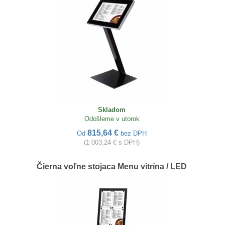
Skladom
Odošleme v utorok
815,64 €
Od
bez DPH
(1 003,24 € s DPH)
Čierna voľne stojaca Menu vitrína / LED