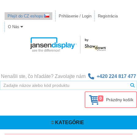
Přejít do CZ eshopu
Prihlásenie / Login
Registrácia
O Nás
Nenašli ste, čo hľadáte? Zavolajte nám
+420 224 817 477
0
Prázdny košík
KATEGÓRIE