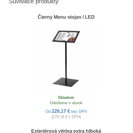
Súvisiace produkty
Čierny Menu stojan / LED
Skladom
Odošleme v utorok
226,17 €
Od
bez DPH
(278,19 € s DPH)
Exteriérová vitrína extra hlboká