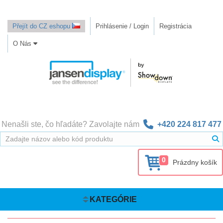
Přejít do CZ eshopu
Prihlásenie / Login
Registrácia
O Nás
Nenašli ste, čo hľadáte? Zavolajte nám
+420 224 817 477
0
Prázdny košík
KATEGÓRIE