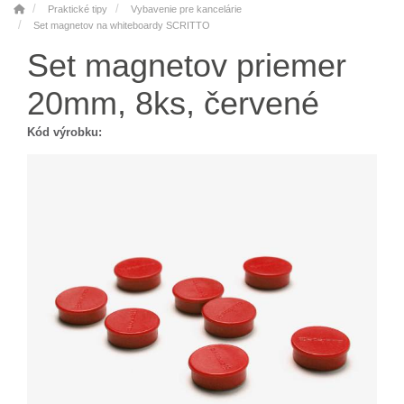
Praktické tipy
Vybavenie pre kancelárie
Set magnetov na whiteboardy SCRITTO
Set magnetov priemer
20mm, 8ks, červené
Kód výrobku: