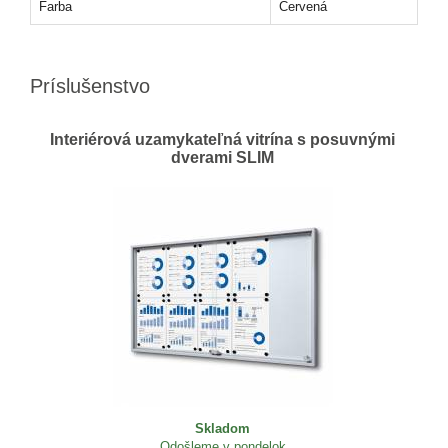
Farba
Červená
Príslušenstvo
Interiérová uzamykateľná vitrína s posuvnými
dverami SLIM
Skladom
Odošleme v pondelok