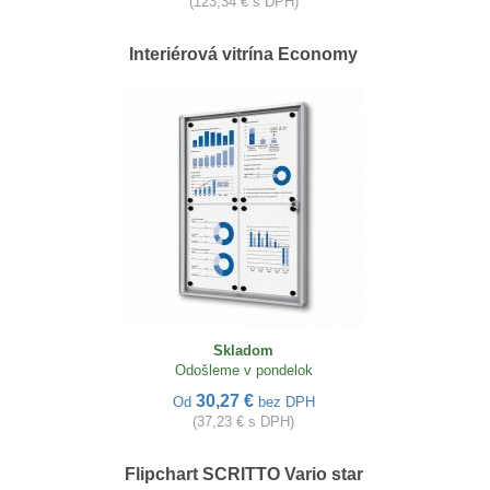
(123,34 € s DPH)
Interiérová vitrína Economy
Skladom
Odošleme v pondelok
30,27 €
Od
bez DPH
(37,23 € s DPH)
Flipchart SCRITTO Vario star