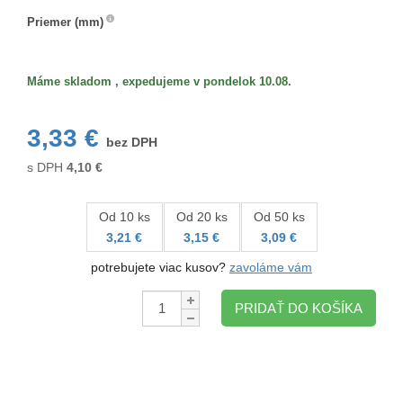
Priemer (mm)
Priemer
(mm)
Máme skladom , expedujeme v pondelok 10.08.
3,33 €
bez DPH
s DPH
4,10
€
Od 10 ks
Od 20 ks
Od 50 ks
3,21 €
3,15 €
3,09 €
potrebujete viac kusov?
zavoláme vám
Množstvo:
PRIDAŤ DO KOŠÍKA