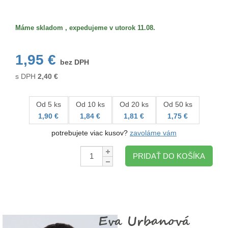
Veľkosť/formát
Máme skladom , expedujeme v utorok 11.08.
1,95 €
bez DPH
s DPH
2,40
€
Od 5 ks
Od 10 ks
Od 20 ks
Od 50 ks
1,90 €
1,84 €
1,81 €
1,75 €
potrebujete viac kusov?
zavoláme vám
Množstvo:
PRIDAŤ DO KOŠÍKA
Eva Urbanová