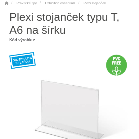
Praktické tipy
Exhibition essentials
Plexi stojanček T
Plexi stojanček typu T,
A6 na šírku
Kód výrobku: