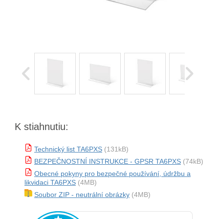
K stiahnutiu:
Technický list TA6PXS
(131kB)
BEZPEČNOSTNÍ INSTRUKCE - GPSR TA6PXS
(74kB)
Obecné pokyny pro bezpečné používání, údržbu a
likvidaci TA6PXS
(4MB)
Soubor ZIP - neutrální obrázky
(4MB)