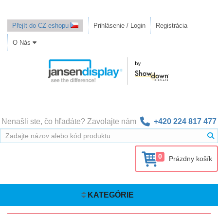
Přejít do CZ eshopu
Prihlásenie / Login
Registrácia
O Nás
Nenašli ste, čo hľadáte? Zavolajte nám
+420 224 817 477
0
Prázdny košík
KATEGÓRIE