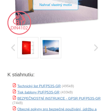
Nahrať vlastný motív
K stiahnutiu:
Technický list PUFP53S-GR
(495kB)
Tisk šablony PUFP53S-GR
(433kB)
BEZPEČNOSTNÍ INSTRUKCE - GPSR PUFP53S-GR
(74kB)
Obecné pokyny pro bezpečné používání, údržbu a