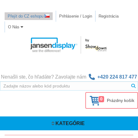
Přejít do CZ eshopu
Prihlásenie / Login
Registrácia
O Nás
Nenašli ste, čo hľadáte? Zavolajte nám
+420 224 817 477
0
Prázdny košík
KATEGÓRIE