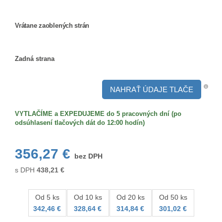
Veľkosť/formát
Vrátane zaoblených strán
Vrátane
zaoblených
Zadná strana
strán
Zadná
strana
NAHRAŤ ÚDAJE TLAČE
VYTLAČÍME a EXPEDUJEME do 5 pracovných dní (po
odsúhlasení tlačových dát do 12:00 hodín)
356,27 €
bez DPH
s DPH
438,21
€
Od 5 ks
Od 10 ks
Od 20 ks
Od 50 ks
342,46 €
328,64 €
314,84 €
301,02 €