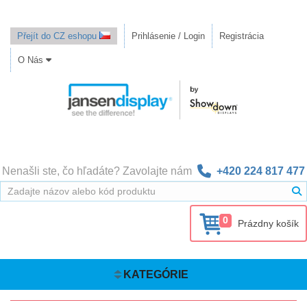
Přejít do CZ eshopu
Prihlásenie / Login
Registrácia
O Nás
Nenašli ste, čo hľadáte? Zavolajte nám
+420 224 817 477
0
Prázdny košík
KATEGÓRIE