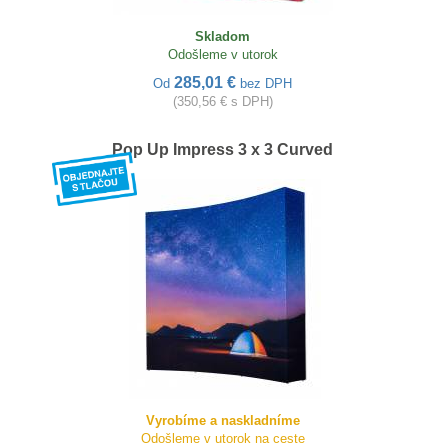
Skladom
Odošleme v utorok
285,01 €
Od
bez DPH
(350,56 € s DPH)
Pop Up Impress 3 x 3 Curved
Vyrobíme a naskladníme
Odošleme v utorok na ceste