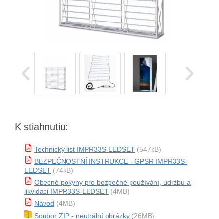
K stiahnutiu:
Technický list IMPR33S-LEDSET
(547kB)
BEZPEČNOSTNÍ INSTRUKCE - GPSR IMPR33S-
LEDSET
(74kB)
Obecné pokyny pro bezpečné používání, údržbu a
likvidaci IMPR33S-LEDSET
(4MB)
Návod
(4MB)
Soubor ZIP - neutrální obrázky
(26MB)