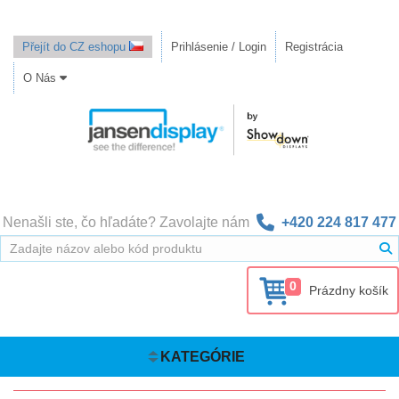
Přejít do CZ eshopu
Prihlásenie / Login
Registrácia
O Nás
Nenašli ste, čo hľadáte? Zavolajte nám
+420 224 817 477
0
Prázdny košík
KATEGÓRIE