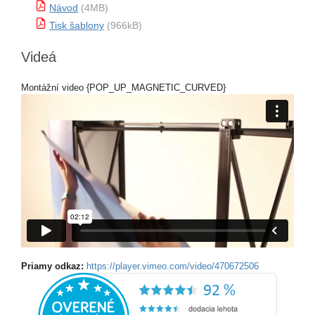
Návod
(4MB)
Tisk šablony
(966kB)
Videá
Montážní video {POP_UP_MAGNETIC_CURVED}
Priamy odkaz:
https://player.vimeo.com/video/470672506