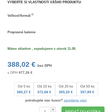
VYBERTE SI VLASTNOSTI VÁŠHO PRODUKTU:
Veľkosť/formát
Veľkosť/formát
Prepravné balenie
Prepravné
balenie
Máme skladom , expedujeme v utorok 11.08.
388,02 €
bez DPH
s DPH
477,26
€
Od 5 ks
Od 10 ks
Od 20 ks
Od 50 ks
380,27 €
372,66 €
365,20 €
357,89 €
potrebujete viac kusov?
zavoláme vám
Množstvo:
PRIDAŤ DO KOŠÍKA