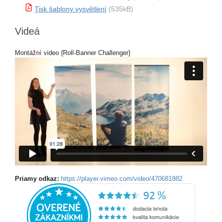
Tisk šablony vysvětlení
(535kB)
Videá
Montážní video {Roll-Banner Challenger}
Priamy odkaz:
https://player.vimeo.com/video/470681882