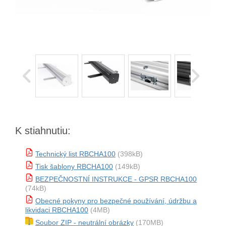
K stiahnutiu:
Technický list RBCHA100
(398kB)
Tisk šablony RBCHA100
(149kB)
BEZPEČNOSTNÍ INSTRUKCE - GPSR RBCHA100
(74kB)
Obecné pokyny pro bezpečné používání, údržbu a
likvidaci RBCHA100
(4MB)
Soubor ZIP - neutrální obrázky
(170MB)