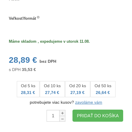
Farba
Veľkosť/formát
Veľkosť/formát
Máme skladom , expedujeme v utorok 11.08.
28,89 €
bez DPH
s DPH
35,53
€
Od 5 ks
Od 10 ks
Od 20 ks
Od 50 ks
28,31 €
27,74 €
27,19 €
26,64 €
potrebujete viac kusov?
zavoláme vám
Množstvo:
PRIDAŤ DO KOŠÍKA