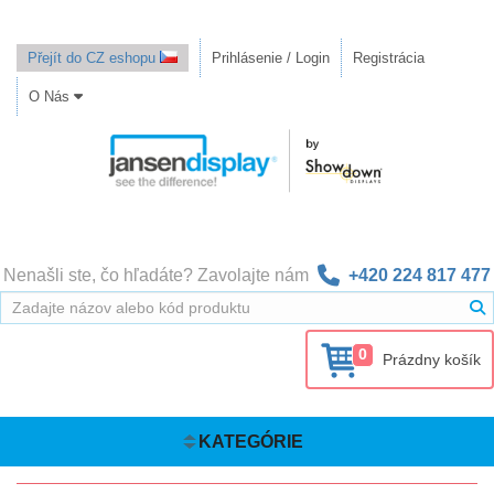
Přejít do CZ eshopu
Prihlásenie / Login
Registrácia
O Nás
Nenašli ste, čo hľadáte? Zavolajte nám
+420 224 817 477
0
Prázdny košík
KATEGÓRIE