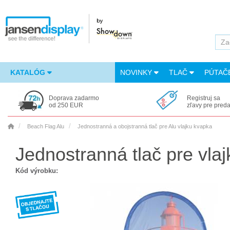
KATALÓG
NOVINKY
TLAČ
PÚTAČ
Doprava zadarmo
Registruj sa
od 250 EUR
zľavy pre pred
Beach Flag Alu
Jednostranná a obojstranná tlač pre Alu vlajku kvapka
Jednostranná tlač pre vla
Kód výrobku: