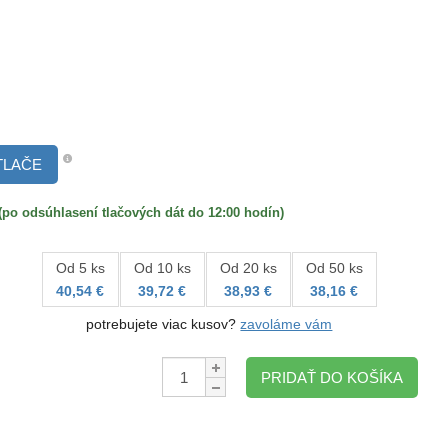
TLAČE
 odsúhlasení tlačových dát do 12:00 hodín)
Od 5 ks
Od 10 ks
Od 20 ks
Od 50 ks
40,54 €
39,72 €
38,93 €
38,16 €
potrebujete viac kusov?
zavoláme vám
Množstvo:
PRIDAŤ DO KOŠÍKA