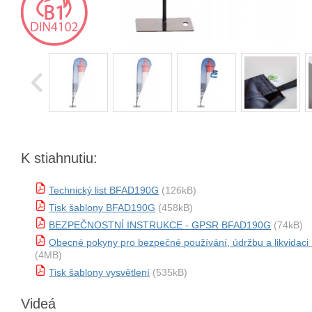
K stiahnutiu:
Technický list BFAD190G
(126kB)
Tisk šablony BFAD190G
(458kB)
BEZPEČNOSTNÍ INSTRUKCE - GPSR BFAD190G
(74kB)
Obecné pokyny pro bezpečné používání, údržbu a likvida
(4MB)
Tisk šablony vysvětlení
(535kB)
Videá