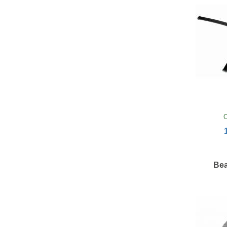
O
Bea