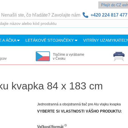
Přejít do CZ e
Nenašli ste, čo hľadáte? Zavolajte nám
+420 224 817 477
E A ÁČKA
LETÁKOVÉ STOJANČEKY
VITRÍNY UZAMYKATEĽ
Tlačíme a vyrábame
ajcov
v Česku
jku kvapka 84 x 183 cm
Jednostranná a obojstranná tlač pre Alu vlajku kvapka
VYBERTE SI VLASTNOSTI VÁŠHO PRODUKTU:
Veľkosť/formát
Veľkosť/formát