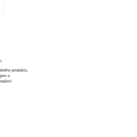
ta
odného produktu,
ujem o
oradím!