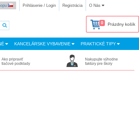
shopu
Prihlásenie / Login
Registrácia
O Nás
0
Prázdny košík
NÉ
KANCELÁRSKE VYBAVENIE
PRAKTICKÉ TIPY
Ako pripraviť
Nakupujte výhodne
tlačové podklady
faktúry pre školy