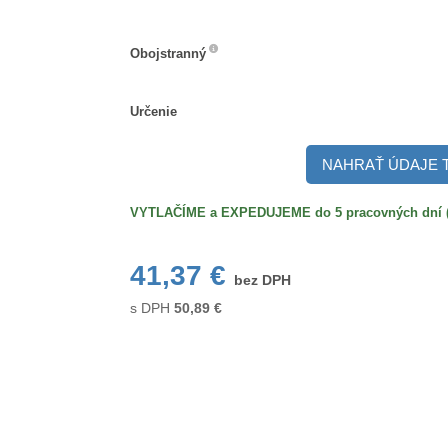
Obojstranný
Obojstranný
Určenie
Určenie
NAHRAŤ ÚDAJE 
VYTLAČÍME a EXPEDUJEME do 5 pracovných dní (po
41,37 €
bez DPH
s DPH
50,89
€