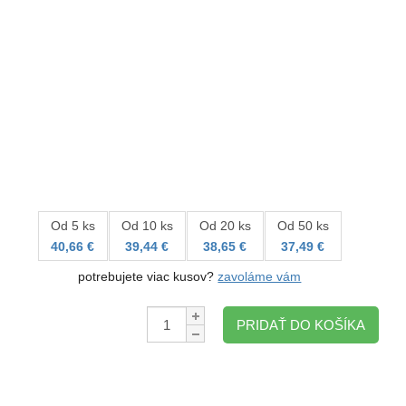
Od 5 ks
Od 10 ks
Od 20 ks
Od 50 ks
40,66 €
39,44 €
38,65 €
37,49 €
potrebujete viac kusov?
zavoláme vám
Množstvo:
PRIDAŤ DO KOŠÍKA