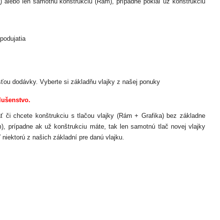
) alebo len samotnú konštrukciu (Rám), prípadne pokiaľ už konštrukciu
podujatia
ťou dodávky. Vyberte si základňu vlajky z našej ponuky
lušenstvo.
dať či chcete konštrukciu s tlačou vlajky (Rám + Grafika) bez základne
), prípadne ak už konštrukciu máte, tak len samotnú tlač novej vlajky
 niektorú z našich základní pre danú vlajku.