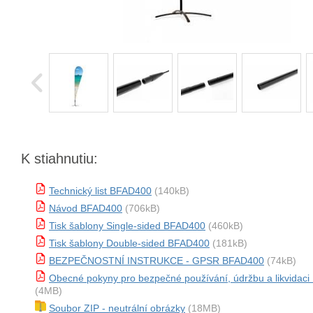
K stiahnutiu:
Technický list BFAD400
(140kB)
Návod BFAD400
(706kB)
Tisk šablony Single-sided BFAD400
(460kB)
Tisk šablony Double-sided BFAD400
(181kB)
BEZPEČNOSTNÍ INSTRUKCE - GPSR BFAD400
(74kB)
Obecné pokyny pro bezpečné používání, údržbu a likvidac
(4MB)
Soubor ZIP - neutrální obrázky
(18MB)