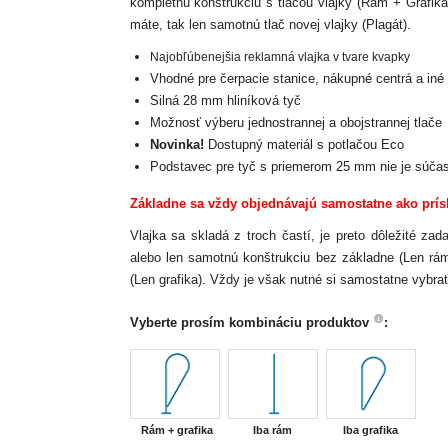
kompletnú konštrukciu s tlačou vlajky (Rám + Grafika
máte, tak len samotnú tlač novej vlajky (Plagát).
Najobľúbenejšia reklamná vlajka v tvare kvapky
Vhodné pre čerpacie stanice, nákupné centrá a iné 
Silná 28 mm hliníková tyč
Možnosť výberu jednostrannej a obojstrannej tlače
Novinka!
Dostupný materiál s potlačou Eco
Podstavec pre tyč s priemerom 25 mm nie je súčas
Základne sa vždy objednávajú samostatne ako prís
Vlajka sa skladá z troch častí, je preto dôležité za
alebo len samotnú konštrukciu bez základne (Len rám
(Len grafika). Vždy je však nutné si samostatne vybrať
Vyberte prosím kombináciu produktov
:
Rám + grafika
Iba rám
Iba grafika