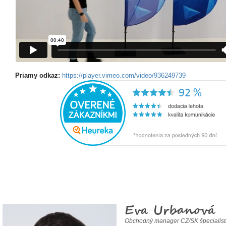
Priamy odkaz:
https://player.vimeo.com/video/936249739
Eva Urbanová
Obchodný manager CZ/SK špecialis