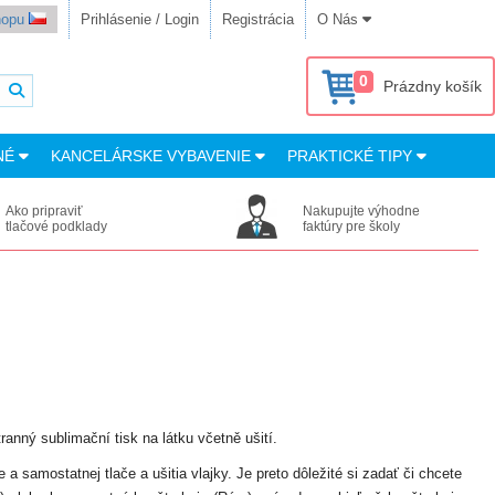
shopu
Prihlásenie / Login
Registrácia
O Nás
0
Prázdny košík
NÉ
KANCELÁRSKE VYBAVENIE
PRAKTICKÉ TIPY
Ako pripraviť
Nakupujte výhodne
tlačové podklady
faktúry pre školy
tranný sublimační tisk na látku včetně ušití.
a samostatnej tlače a ušitia vlajky. Je preto dôležité si zadať či chcete