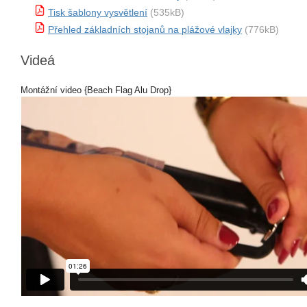
Tisk šablony vysvětlení
(535kB)
Přehled základních stojanů na plážové vlajky
(776kB)
Videá
Montážní video {Beach Flag Alu Drop}