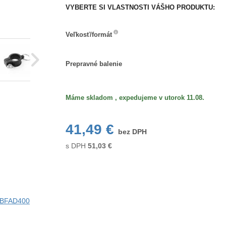
VYBERTE SI VLASTNOSTI VÁŠHO PRODUKTU:
Veľkosť/formát
Veľkosť/formát
Prepravné
Prepravné balenie
balenie
Máme skladom , expedujeme v utorok 11.08.
41,49 €
bez DPH
s DPH
51,03
€
i BFAD400