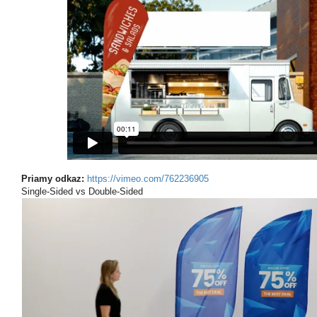
Priamy odkaz:
https://vimeo.com/762236905
Single-Sided vs Double-Sided