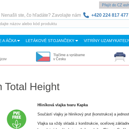
Přejít do CZ e
Nenašli ste, čo hľadáte? Zavolajte nám
+420 224 817 477
E A ÁČKA
LETÁKOVÉ STOJANČEKY
VITRÍNY UZAMYKATEĽ
Tlačíme a vyrábame
ajcov
v Česku
 Total Height
Hliníková vlajka tvaru Kapka
Součástí vlajky je hliníkový prut (konstrukce) a jednos
Vlajka sa vždy skladá z konštrukcie, oceľovej základne 