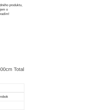
odného produktu,
ujem o
oradím!
400cm Total
robok