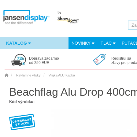
KATALÓG
NOVINKY
TLAČ
PÚTAČ
Doprava zadarmo
Registruj sa
od 250 EUR
zľavy pre pred
Reklamné vlajky
Vlajka ALU Kapka
Beachflag Alu Drop 400cm
Kód výrobku: