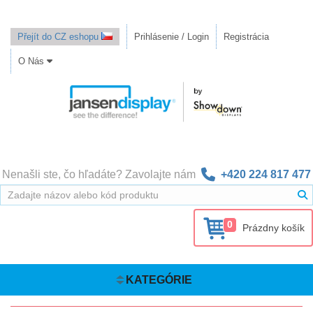
Přejít do CZ eshopu
Prihlásenie / Login
Registrácia
O Nás
Nenašli ste, čo hľadáte? Zavolajte nám
+420 224 817 477
0
Prázdny košík
KATEGÓRIE