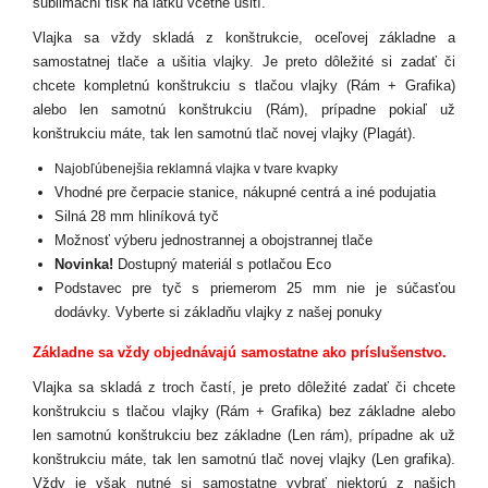
sublimační tisk na látku včetně ušití.
Vlajka sa vždy skladá z konštrukcie, oceľovej základne a
samostatnej tlače a ušitia vlajky. Je preto dôležité si zadať či
chcete kompletnú konštrukciu s tlačou vlajky (Rám + Grafika)
alebo len samotnú konštrukciu (Rám), prípadne pokiaľ už
konštrukciu máte, tak len samotnú tlač novej vlajky (Plagát).
Najobľúbenejšia reklamná vlajka v tvare kvapky
Vhodné pre čerpacie stanice, nákupné centrá a iné podujatia
Silná 28 mm hliníková tyč
Možnosť výberu jednostrannej a obojstrannej tlače
Novinka!
Dostupný materiál s potlačou Eco
Podstavec pre tyč s priemerom 25 mm nie je súčasťou
dodávky. Vyberte si základňu vlajky z našej ponuky
Základne sa vždy objednávajú samostatne ako príslušenstvo.
Vlajka sa skladá z troch častí, je preto dôležité zadať či chcete
konštrukciu s tlačou vlajky (Rám + Grafika) bez základne alebo
len samotnú konštrukciu bez základne (Len rám), prípadne ak už
konštrukciu máte, tak len samotnú tlač novej vlajky (Len grafika).
Vždy je však nutné si samostatne vybrať niektorú z našich