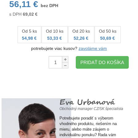
56,11 €
bez DPH
s DPH
69,02
€
Od 5 ks
Od 10 ks
Od 20 ks
Od 50 ks
54,98 €
53,33 €
52,26 €
50,69 €
potrebujete viac kusov?
zavoláme vám
Množstvo:
PRIDAŤ DO KOŠÍKA
Eva Urbanová
Obchodný manager CZ/SK špecialista
Potrebujete poradiť s výberom
vhodného produktu, riešením na
mieru, alebo máte záujem o
individuálnu ponuku? Rada vám