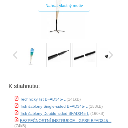
Nahrať vlastný motív
K stiahnutiu:
Technický list BFAD345-L
(141kB)
Tisk šablony Single-sided BFAD345-L
(153kB)
Tisk šablony Double-sided BFAD345-L
(160kB)
BEZPEČNOSTNÍ INSTRUKCE - GPSR BFAD345-L
(74kB)