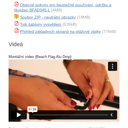
Obecné pokyny pro bezpečné používání, údržbu a
likvidaci BFAD345-L
(4MB)
Soubor ZIP - neutrální obrázky
(18MB)
Tisk šablony vysvětlení
(535kB)
Přehled základních stojanů na plážové vlajky
(776kB)
Videá
Montážní video {Beach Flag Alu Drop}