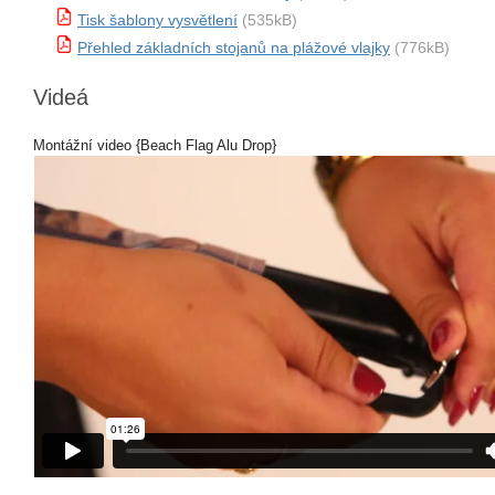
Tisk šablony vysvětlení
(535kB)
Přehled základních stojanů na plážové vlajky
(776kB)
Videá
Montážní video {Beach Flag Alu Drop}