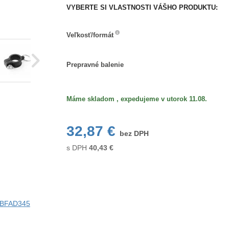
VYBERTE SI VLASTNOSTI VÁŠHO PRODUKTU:
Veľkosť/formát
Veľkosť/formát
Prepravné
Prepravné balenie
balenie
Máme skladom , expedujeme v utorok 11.08.
32,87 €
bez DPH
s DPH
40,43
€
i BFAD345