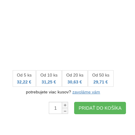
Od 5 ks
Od 10 ks
Od 20 ks
Od 50 ks
32,22 €
31,25 €
30,63 €
29,71 €
potrebujete viac kusov?
zavoláme vám
Množstvo:
PRIDAŤ DO KOŠÍKA