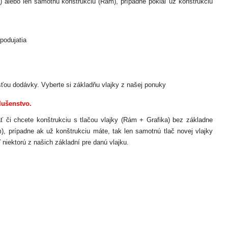
) alebo len samotnú konštrukciu (Rám), prípadne pokiaľ už konštrukciu
podujatia
ťou dodávky. Vyberte si základňu vlajky z našej ponuky
lušenstvo.
dať či chcete konštrukciu s tlačou vlajky (Rám + Grafika) bez základne
), prípadne ak už konštrukciu máte, tak len samotnú tlač novej vlajky
 niektorú z našich základní pre danú vlajku.