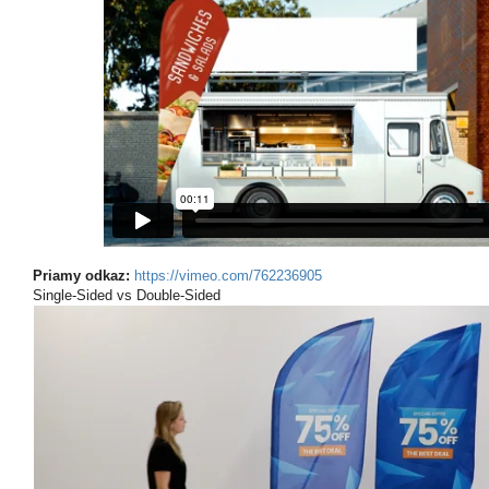
Priamy odkaz:
https://vimeo.com/762236905
Single-Sided vs Double-Sided