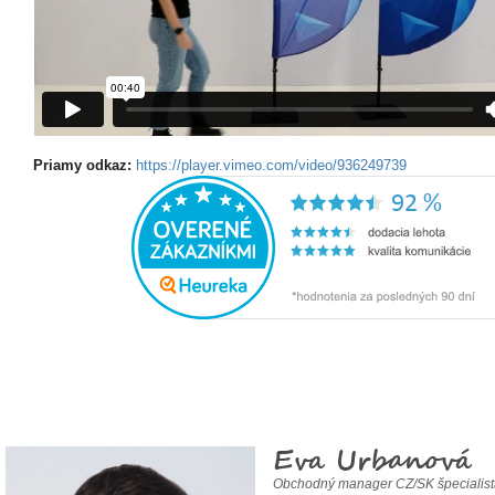
Priamy odkaz:
https://player.vimeo.com/video/936249739
Eva Urbanová
Obchodný manager CZ/SK špecialis