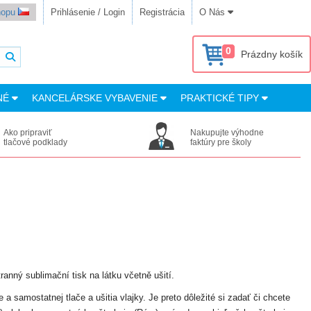
shopu
Prihlásenie / Login
Registrácia
O Nás
0
Prázdny košík
NÉ
KANCELÁRSKE VYBAVENIE
PRAKTICKÉ TIPY
Ako pripraviť
Nakupujte výhodne
tlačové podklady
faktúry pre školy
tranný sublimační tisk na látku včetně ušití.
a samostatnej tlače a ušitia vlajky. Je preto dôležité si zadať či chcete