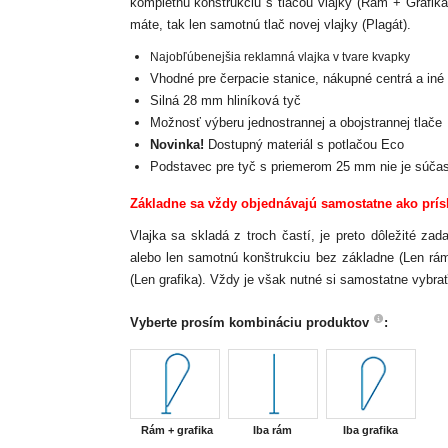
kompletnú konštrukciu s tlačou vlajky (Rám + Grafika
máte, tak len samotnú tlač novej vlajky (Plagát).
Najobľúbenejšia reklamná vlajka v tvare kvapky
Vhodné pre čerpacie stanice, nákupné centrá a iné 
Silná 28 mm hliníková tyč
Možnosť výberu jednostrannej a obojstrannej tlače
Novinka!
Dostupný materiál s potlačou Eco
Podstavec pre tyč s priemerom 25 mm nie je súčas
Základne sa vždy objednávajú samostatne ako prís
Vlajka sa skladá z troch častí, je preto dôležité za
alebo len samotnú konštrukciu bez základne (Len rám
(Len grafika). Vždy je však nutné si samostatne vybrať
Vyberte prosím kombináciu produktov
:
Rám + grafika
Iba rám
Iba grafika