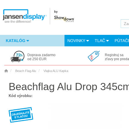
KATALÓG
NOVINKY
TLAČ
PÚTAČ
Doprava zadarmo
Registruj sa
od 250 EUR
zľavy pre pred
Beach Flag Alu
Vlajka ALU Kapka
Beachflag Alu Drop 345cm
Kód výrobku: