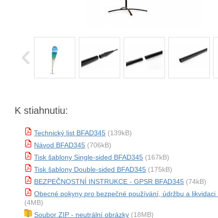
K stiahnutiu:
Technický list BFAD345
(139kB)
Návod BFAD345
(706kB)
Tisk šablony Single-sided BFAD345
(167kB)
Tisk šablony Double-sided BFAD345
(175kB)
BEZPEČNOSTNÍ INSTRUKCE - GPSR BFAD345
(74kB)
Obecné pokyny pro bezpečné používání, údržbu a likvidac
(4MB)
Soubor ZIP - neutrální obrázky
(18MB)