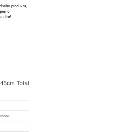
odného produktu,
ujem o
oradím!
345cm Total
robok