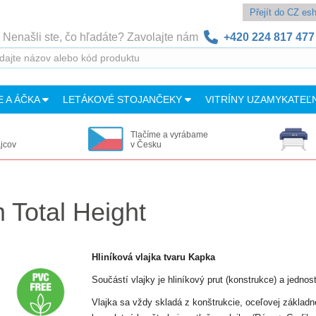
Přejít do CZ e
Nenašli ste, čo hľadáte? Zavolajte nám
+420 224 817 477
E A ÁČKA
LETÁKOVÉ STOJANČEKY
VITRÍNY UZAMYKATEĽ
Tlačíme a vyrábame
ajcov
v Česku
 Total Height
Hliníková vlajka tvaru Kapka
Součástí vlajky je hliníkový prut (konstrukce) a jednos
Vlajka sa vždy skladá z konštrukcie, oceľovej základne 