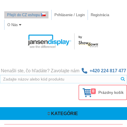
Přejít do CZ eshopu
Prihlásenie / Login
Registrácia
O Nás
Nenašli ste, čo hľadáte? Zavolajte nám
+420 224 817 477
0
Prázdny košík
KATEGÓRIE