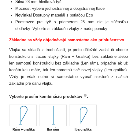
Silná 28 mm hliníková tyč
Možnosť výberu jednostrannej a obojstrannej tlače
Novinka!
Dostupný materiál s potlačou Eco
Podstavec pre tyč s priemerom 25 mm nie je súčasťou
dodávky. Vyberte si základňu vlajky z našej ponuky
Základne sa vždy objednávajú samostatne ako príslušenstvo.
Vlajka sa skladá z troch častí, je preto dôležité zadať či chcete
konštrukciu s tlačou vlajky (Rám + Grafika) bez základne alebo
len samotnú konštrukciu bez základne (Len rám), prípadne ak už
konštrukciu máte, tak len samotnú tlač novej vlajky (Len grafika).
Vždy je však nutné si samostatne vybrať niektorú z našich
základní pre danú vlajku.
Vyberte prosím kombináciu produktov
:
Rám + grafika
Iba rám
Iba grafika