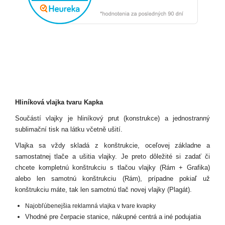
Hliníková vlajka tvaru Kapka
Součástí vlajky je hliníkový prut (konstrukce) a jednostranný
sublimační tisk na látku včetně ušití.
Vlajka sa vždy skladá z konštrukcie, oceľovej základne a
samostatnej tlače a ušitia vlajky. Je preto dôležité si zadať či
chcete kompletnú konštrukciu s tlačou vlajky (Rám + Grafika)
alebo len samotnú konštrukciu (Rám), prípadne pokiaľ už
konštrukciu máte, tak len samotnú tlač novej vlajky (Plagát).
Najobľúbenejšia reklamná vlajka v tvare kvapky
Vhodné pre čerpacie stanice, nákupné centrá a iné podujatia