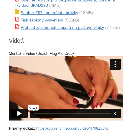
Obecné pokyny pro bezpečné používání, údržbu a
likvidaci BFAD290
(4MB)
Soubor ZIP - neutrální obrázky
(18MB)
Tisk šablony vysvětlení
(535kB)
Přehled základních stojanů na plážové vlajky
(776kB)
Videá
Montážní video {Beach Flag Alu Drop}
Priamy odkaz:
https://player.vimeo.com/video/470623370