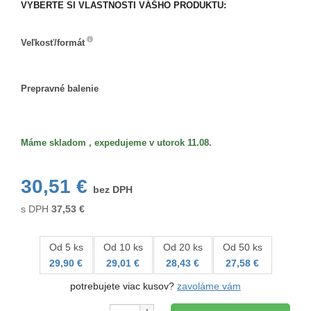
VYBERTE SI VLASTNOSTI VÁŠHO PRODUKTU:
Veľkosť/formát
Veľkosť/formát
Prepravné balenie
Prepravné
balenie
Máme skladom , expedujeme v utorok 11.08.
30,51 €
bez DPH
s DPH
37,53
€
Od 5 ks
Od 10 ks
Od 20 ks
Od 50 ks
29,90 €
29,01 €
28,43 €
27,58 €
potrebujete viac kusov?
zavoláme vám
Množstvo: