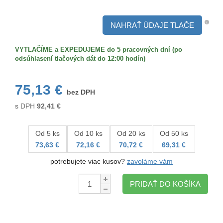
Určenie
NAHRAŤ ÚDAJE TLAČE
VYTLAČÍME a EXPEDUJEME do 5 pracovných dní (po
odsúhlasení tlačových dát do 12:00 hodín)
75,13 €
bez DPH
s DPH
92,41
€
Od 5 ks
Od 10 ks
Od 20 ks
Od 50 ks
73,63 €
72,16 €
70,72 €
69,31 €
potrebujete viac kusov?
zavoláme vám
Množstvo:
PRIDAŤ DO KOŠÍKA