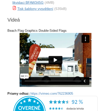
likvidaci BFAW345G
(4MB)
Tisk šablony vysvětlení
(535kB)
Videá
Beach Flag Graphics Double-Sided Flags
Priamy odkaz:
https://vimeo.com/762236905