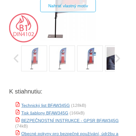
Nahrať vlastný motív
K stiahnutiu:
Technický list BFAW345G
(128kB)
Tisk šablony BFAW345G
(166kB)
BEZPEČNOSTNÍ INSTRUKCE - GPSR BFAW345G
(74kB)
Obecné pokyny pro bezpečné používání, údržbu a