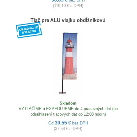
bez DPH
(119,10 € s DPH)
Tlač pre ALU vlajku obdĺžnikovú
Skladom
VYTLAČÍME a EXPEDUJEME do 4 pracovných dní (po
odsúhlasení tlačových dát do 12:00 hodín)
30,55 €
Od
bez DPH
(37,58 € s DPH)