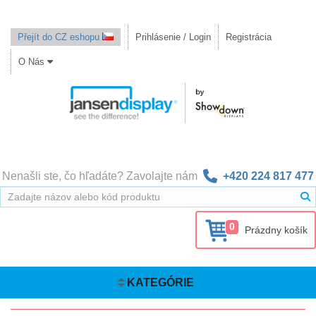
Přejít do CZ eshopu
Prihlásenie / Login
Registrácia
O Nás
Nenašli ste, čo hľadáte? Zavolajte nám
+420 224 817 477
0
Prázdny košík
KATEGÓRIE