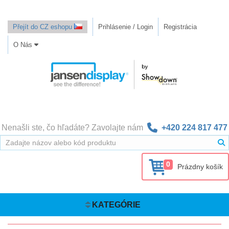
Přejít do CZ eshopu
Prihlásenie / Login
Registrácia
O Nás
Nenašli ste, čo hľadáte? Zavolajte nám
+420 224 817 477
0
Prázdny košík
KATEGÓRIE