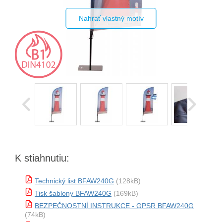
Nahrať vlastný motív
K stiahnutiu:
Technický list BFAW240G
(128kB)
Tisk šablony BFAW240G
(169kB)
BEZPEČNOSTNÍ INSTRUKCE - GPSR BFAW240G
(74kB)