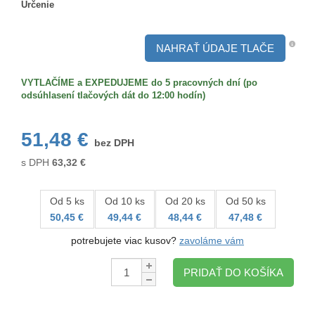
Určenie
Určenie
NAHRAŤ ÚDAJE TLAČE
VYTLAČÍME a EXPEDUJEME do 5 pracovných dní (po
odsúhlasení tlačových dát do 12:00 hodín)
51,48 €
bez DPH
s DPH
63,32
€
Od 5 ks
Od 10 ks
Od 20 ks
Od 50 ks
50,45 €
49,44 €
48,44 €
47,48 €
potrebujete viac kusov?
zavoláme vám
Množstvo:
PRIDAŤ DO KOŠÍKA