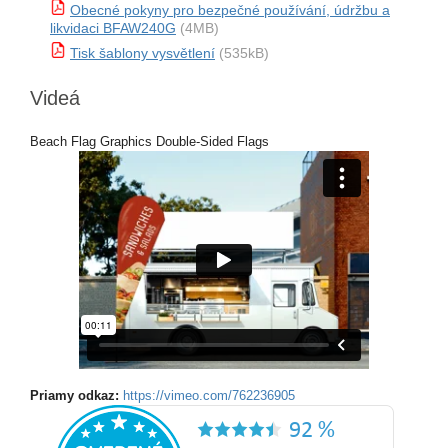
Obecné pokyny pro bezpečné používání, údržbu a
likvidaci BFAW240G
(4MB)
Tisk šablony vysvětlení
(535kB)
Videá
Beach Flag Graphics Double-Sided Flags
Priamy odkaz:
https://vimeo.com/762236905