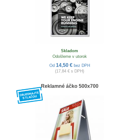
Skladom
Odošleme v utorok
14,50 €
Od
bez DPH
(17,84 € s DPH)
Reklamné áčko 500x700