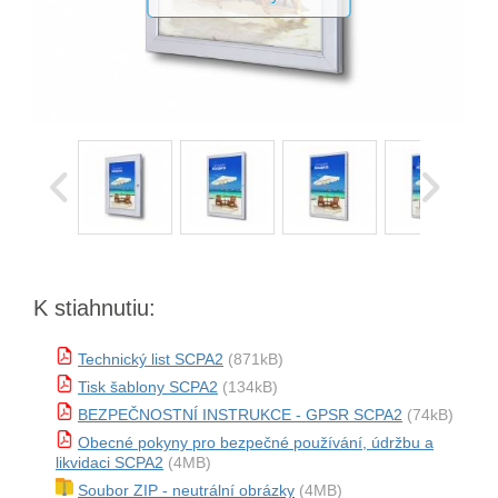
K stiahnutiu:
Technický list SCPA2
(871kB)
Tisk šablony SCPA2
(134kB)
BEZPEČNOSTNÍ INSTRUKCE - GPSR SCPA2
(74kB)
Obecné pokyny pro bezpečné používání, údržbu a
likvidaci SCPA2
(4MB)
Soubor ZIP - neutrální obrázky
(4MB)