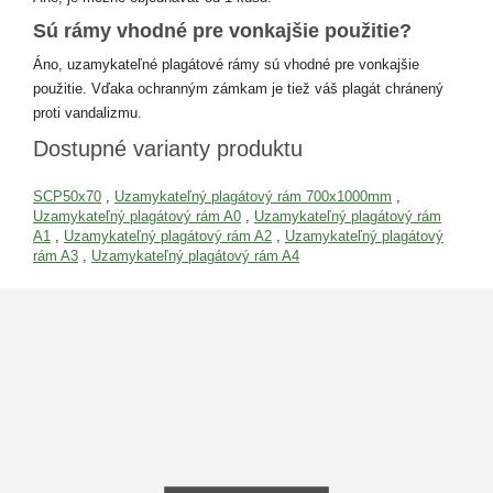
Sú rámy vhodné pre vonkajšie použitie?
Áno, uzamykateľné plagátové rámy sú vhodné pre vonkajšie
použitie. Vďaka ochranným zámkam je tiež váš plagát chránený
proti vandalizmu.
Dostupné varianty produktu
SCP50x70
,
Uzamykateľný plagátový rám 700x1000mm
,
Uzamykateľný plagátový rám A0
,
Uzamykateľný plagátový rám
A1
,
Uzamykateľný plagátový rám A2
,
Uzamykateľný plagátový
rám A3
,
Uzamykateľný plagátový rám A4