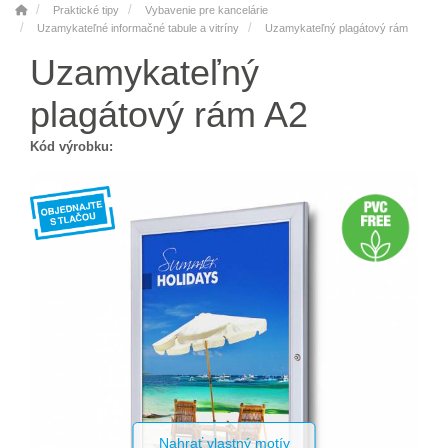
Praktické tipy
Vybavenie pre kancelárie
Uzamykateľné informačné tabule a vitríny
Uzamykateľný plagátový rám
Uzamykateľný
plagátový rám A2
Kód výrobku:
Nahrať vlastný motív