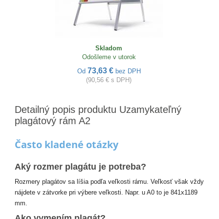
Skladom
Odošleme v utorok
73,63 €
Od
bez DPH
(90,56 € s DPH)
Detailný popis produktu Uzamykateľný
plagátový rám A2
Často kladené otázky
Aký rozmer plagátu je potreba?
Rozmery plagátov sa líšia podľa veľkosti rámu. Veľkosť však vždy
nájdete v zátvorke pri výbere veľkosti. Napr. u A0 to je 841x1189
mm.
Ako vymením plagát?