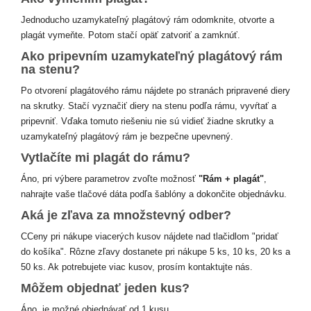
Jednoducho uzamykateľný plagátový rám odomknite, otvorte a
plagát vymeňte. Potom stačí opäť zatvoriť a zamknúť.
Ako pripevním uzamykateľný plagátový rám
na stenu?
Po otvorení plagátového rámu nájdete po stranách pripravené diery
na skrutky. Stačí vyznačiť diery na stenu podľa rámu, vyvŕtať a
pripevniť. Vďaka tomuto riešeniu nie sú vidieť žiadne skrutky a
uzamykateľný plagátový rám je bezpečne upevnený.
Vytlačíte mi plagát do rámu?
Áno, pri výbere parametrov zvoľte možnosť
"Rám + plagát"
,
nahrajte vaše tlačové dáta podľa šablóny a dokončite objednávku.
Aká je zľava za množstevný odber?
CCeny pri nákupe viacerých kusov nájdete nad tlačidlom "pridať
do košíka". Rôzne zľavy dostanete pri nákupe 5 ks, 10 ks, 20 ks a
50 ks. Ak potrebujete viac kusov, prosím kontaktujte nás.
Môžem objednať jeden kus?
Áno, je možné objednávať od 1 kusu.