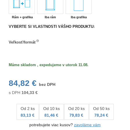
Rám + grafika
Iba rám
Iba grafika
VYBERTE SI VLASTNOSTI VÁŠHO PRODUKTU:
Veľkosť/formát
Veľkosť/formát
Máme skladom , expedujeme v utorok 11.08.
84,82 €
bez DPH
s DPH
104,33
€
Od 2 ks
Od 10 ks
Od 20 ks
Od 50 ks
83,13 €
81,46 €
79,83 €
78,24 €
potrebujete viac kusov?
zavoláme vám