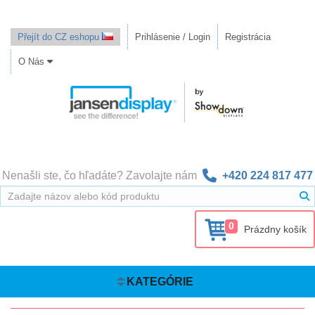
Přejít do CZ eshopu
Prihlásenie / Login
Registrácia
O Nás
Nenašli ste, čo hľadáte? Zavolajte nám
+420 224 817 477
0
Prázdny košík
KATEGÓRIE