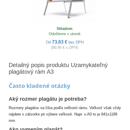
Skladom
Odošleme v utorok
73,63 €
Od
bez DPH
(90,56 € s DPH)
Detailný popis produktu Uzamykateľný
plagátový rám A3
Často kladené otázky
Aký rozmer plagátu je potreba?
Rozmery plagátov sa líšia podľa veľkosti rámu. Veľkosť však vždy
nájdete v zátvorke pri výbere veľkosti. Napr. u A0 to je 841x1189
mm.
Ako vymením plagát?