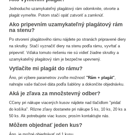
Jednoducho uzamykateľný plagátový rám odomknite, otvorte a
plagát vymeňte. Potom stačí opäť zatvoriť a zamknúť.
Ako pripevním uzamykateľný plagátový rám
na stenu?
Po otvorení plagátového rámu nájdete po stranách pripravené diery
na skrutky. Stačí vyznačiť diery na stenu podľa rámu, vyvŕtať a
pripevniť. Vďaka tomuto riešeniu nie sú vidieť žiadne skrutky a
uzamykateľný plagátový rám je bezpečne upevnený.
Vytlačíte mi plagát do rámu?
Áno, pri výbere parametrov zvoľte možnosť
"Rám + plagát"
,
nahrajte vaše tlačové dáta podľa šablóny a dokončite objednávku.
Aká je zľava za množstevný odber?
CCeny pri nákupe viacerých kusov nájdete nad tlačidlom "pridať
do košíka". Rôzne zľavy dostanete pri nákupe 5 ks, 10 ks, 20 ks a
50 ks. Ak potrebujete viac kusov, prosím kontaktujte nás.
Môžem objednať jeden kus?
Áno, je možné objednávať od 1 kusu.