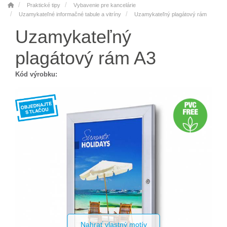
Praktické tipy
Vybavenie pre kancelárie
Uzamykateľné informačné tabule a vitríny
Uzamykateľný plagátový rám
Uzamykateľný
plagátový rám A3
Kód výrobku:
Nahrať vlastný motív