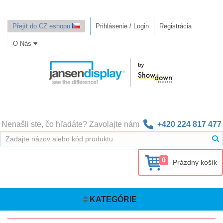
Přejít do CZ eshopu
Prihlásenie / Login
Registrácia
O Nás
Nenašli ste, čo hľadáte? Zavolajte nám
+420 224 817 477
0
Prázdny košík
KATEGÓRIE