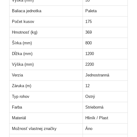
Výška (mm)
55
Baliaca jednotka
Paleta
Počet kusov
175
Hmotnosť (kg)
369
Šírka (mm)
800
Dĺžka (mm)
1200
Výška (mm)
2200
Verzia
Jednostranná
Záruka (m)
12
Typ rohov
Ostrý
Farba
Strieborná
Materiál
Hliník / Plast
Možnosť vlastnej značky
Áno