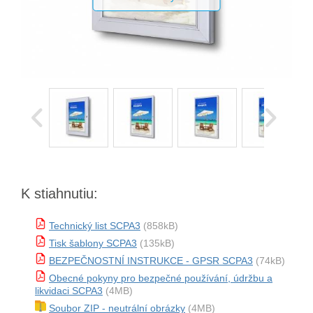
K stiahnutiu:
Technický list SCPA3
(858kB)
Tisk šablony SCPA3
(135kB)
BEZPEČNOSTNÍ INSTRUKCE - GPSR SCPA3
(74kB)
Obecné pokyny pro bezpečné používání, údržbu a
likvidaci SCPA3
(4MB)
Soubor ZIP - neutrální obrázky
(4MB)