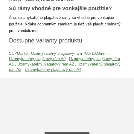
Sú rámy vhodné pre vonkajšie použitie?
Áno, uzamykateľné plagátové rámy sú vhodné pre vonkajšie
použitie. Vďaka ochranným zámkam je tiež váš plagát chránený
proti vandalizmu.
Dostupné varianty produktu
SCP50x70
,
Uzamykateľný plagátový rám 700x1000mm
,
Uzamykateľný plagátový rám A0
,
Uzamykateľný plagátový rám
A1
,
Uzamykateľný plagátový rám A2
,
Uzamykateľný plagátový
rám A3
,
Uzamykateľný plagátový rám A4