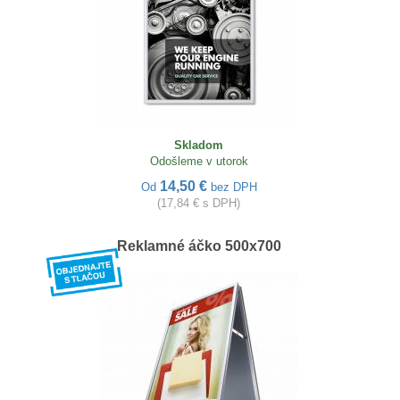
Skladom
Odošleme v utorok
14,50 €
Od
bez DPH
(17,84 € s DPH)
Reklamné áčko 500x700