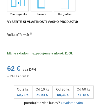
Rám + grafika
Iba rám
Iba grafika
VYBERTE SI VLASTNOSTI VÁŠHO PRODUKTU:
Veľkosť/formát
Veľkosť/formát
Máme skladom , expedujeme v utorok 11.08.
62 €
bez DPH
s DPH
76,26
€
Od 2 ks
Od 10 ks
Od 20 ks
Od 50 ks
60,76 €
59,54 €
58,36 €
57,18 €
potrebujete viac kusov?
zavoláme vám