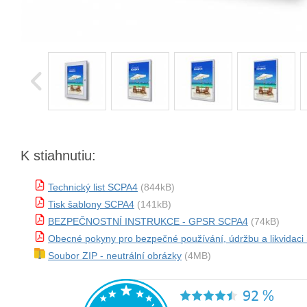
K stiahnutiu:
Technický list SCPA4
(844kB)
Tisk šablony SCPA4
(141kB)
BEZPEČNOSTNÍ INSTRUKCE - GPSR SCPA4
(74kB)
Obecné pokyny pro bezpečné používání, údržbu a likvidac
Soubor ZIP - neutrální obrázky
(4MB)