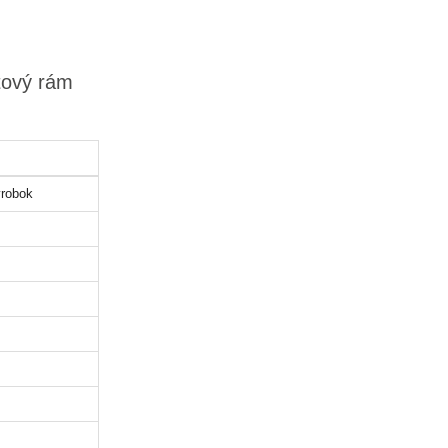
tový rám
robok