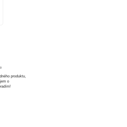
ta
odného produktu,
ujem o
oradím!