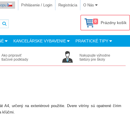
shopu
Prihlásenie / Login
Registrácia
O Nás
0
Prázdny košík
NÉ
KANCELÁRSKE VYBAVENIE
PRAKTICKÉ TIPY
Ako pripraviť
Nakupujte výhodne
tlačové podklady
faktúry pre školy
 A4, určený na exteriérové použitie. Dvere vitríny sú opatrené čírim
 kľúčmi.