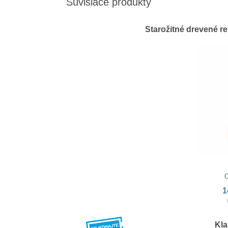
Súvisiace produkty
Starožitné drevené r
O
1
Kla