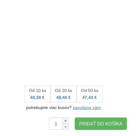
Od 10 ks
Od 20 ks
Od 50 ks
49,38 €
48,40 €
47,43 €
potrebujete viac kusov?
zavoláme vám
Množstvo:
PRIDAŤ DO KOŠÍKA