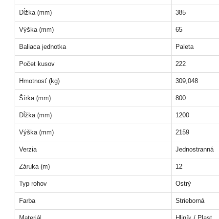
Dĺžka (mm)
385
Výška (mm)
65
Baliaca jednotka
Paleta
Počet kusov
222
Hmotnosť (kg)
309,048
Šírka (mm)
800
Dĺžka (mm)
1200
Výška (mm)
2159
Verzia
Jednostranná
Záruka (m)
12
Typ rohov
Ostrý
Farba
Strieborná
Materiál
Hliník / Plast