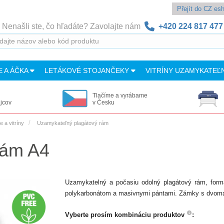
Přejít do CZ e
Nenašli ste, čo hľadáte? Zavolajte nám
+420 224 817 477
E A ÁČKA
LETÁKOVÉ STOJANČEKY
VITRÍNY UZAMYKATEĽ
Tlačíme a vyrábame
ajcov
v Česku
 a vitríny
Uzamykateľný plagátový rám
rám A4
Uzamykatelný a počasiu odolný plagátový rám, formát
polykarbonátom a masivnymi pántami. Zámky s dvoma
Vyberte prosím kombináciu produktov
: