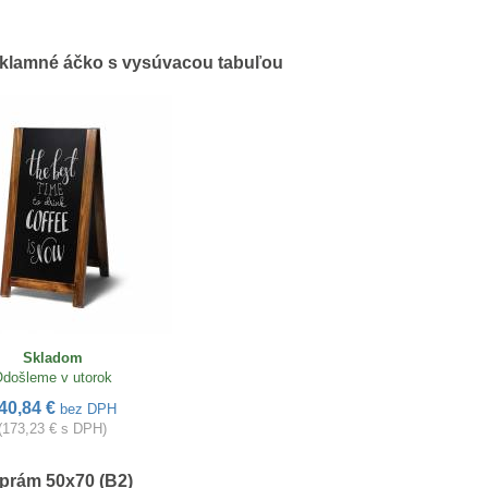
eklamné áčko s vysúvacou tabuľou
Skladom
došleme v utorok
40,84 €
bez DPH
(173,23 € s DPH)
prám 50x70 (B2)