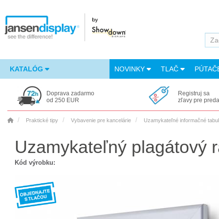
KATALÓG
NOVINKY
TLAČ
PÚTAČ
Doprava zadarmo
Registruj sa
od 250 EUR
zľavy pre pred
Praktické tipy
Vybavenie pre kancelárie
Uzamykateľné informačné tabule
Uzamykateľný plagátový 
Kód výrobku: