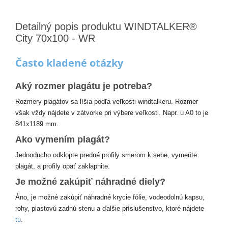
Detailný popis produktu WINDTALKER®
City 70x100 - WR
Často kladené otázky
Aký rozmer plagátu je potreba?
Rozmery plagátov sa líšia podľa veľkosti windtalkeru. Rozmer
však vždy nájdete v zátvorke pri výbere veľkosti. Napr. u A0 to je
841x1189 mm.
Ako vymením plagát?
Jednoducho odklopte predné profily smerom k sebe, vymeňte
plagát, a profily opäť zaklapnite.
Je možné zakúpiť náhradné diely?
Áno, je možné zakúpiť náhradné krycie fólie, vodeodolnú kapsu,
rohy, plastovú zadnú stenu a ďalšie príslušenstvo, ktoré nájdete
tu
.