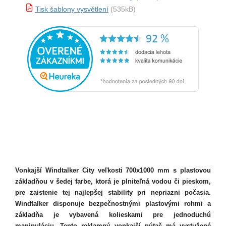
Tisk šablony vysvětlení
(535kB)
Vonkajší Windtalker City veľkosti 700x1000 mm s plastovou
základňou v šedej farbe, ktorá je plniteľná vodou či pieskom,
pre zaistenie tej najlepšej stability pri nepriazni počasia.
Windtalker disponuje bezpečnostnými plastovými rohmi a
základňa je vybavená kolieskami pre jednoduchú
manipuláciu. Tento reklamný vonkajší pútač má vystužené