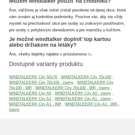
Môžem windtalker použiť na chodníku?
Áno, väčšinou je však nutné získať povolenie od danej obce, ktorá
vám oznámi aj konkrétne podmienky. Prosíme vás, aby ste vždy
mysleli na priechodnosť ulice pre osoby so zrakovým postihnutím,
pre osoby s pohybovým obmedzením a pre mamičky s kočíkmi.
Je možné windtalker doplniť top kartou
alebo držiakom na letáky?
Áno, všetky doplnky nájdete v príslušenstve
tu
.
Dostupné varianty produktu
WINDTALKER® City 50x70
,
WINDTALKER® City 70x100
,
WINDTALKER® City 70x100 - čierny
,
WINDTALKER® City
70x100 - WR
,
WINDTALKER® City 70x100 - WR - čierny
,
WINDTALKER® City A0
,
WINDTALKER® City A0 - čierny
,
WINDTALKER® City A1
,
WINDTALKER® City A1 - čierny
,
WINDTALKER® City A1 - WR
,
WINDTALKER® City A1 - WR -
čierny