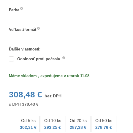
Farba
Farba
Veľkosť/formát
Veľkosť/formát
Ďalšie vlastnosti:
Odolnosť proti počasiu
Máme skladom , expedujeme v utorok 11.08.
308,48 €
bez DPH
s DPH
379,43
€
Od 5 ks
Od 10 ks
Od 20 ks
Od 50 ks
302,31 €
293,25 €
287,38 €
278,76 €