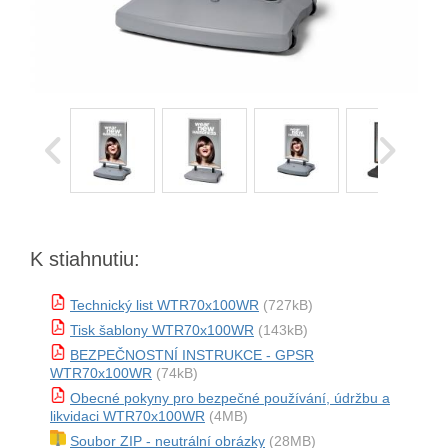
K stiahnutiu:
Technický list WTR70x100WR
(727kB)
Tisk šablony WTR70x100WR
(143kB)
BEZPEČNOSTNÍ INSTRUKCE - GPSR
WTR70x100WR
(74kB)
Obecné pokyny pro bezpečné používání, údržbu a
likvidaci WTR70x100WR
(4MB)
Soubor ZIP - neutrální obrázky
(28MB)