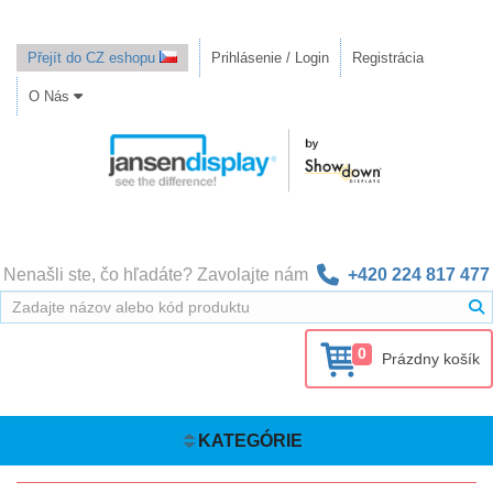
Přejít do CZ eshopu
Prihlásenie / Login
Registrácia
O Nás
Nenašli ste, čo hľadáte? Zavolajte nám
+420 224 817 477
0
Prázdny košík
KATEGÓRIE