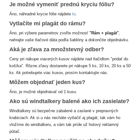
Je možné vymeniť prednú kryciu fóliu?
Áno, náhradné krycie fólie nájdete
tu
.
Vytlačíte mi plagát do rámu?
Áno, pri výbere parametrov zvoľte možnosť
"Rám + plagát"
,
nahrajte vaše tlačové dáta podľa šablóny a dokončite objednávku.
Aká je zľava za množstevný odber?
Ceny pri nákupe viacerých kusov nájdete nad tlačidlom "pridať do
košíka". Rôzne zľavy dostanete pri nákupe 5 ks, 10 ks, 20 ks a 50
ks. Ak potrebujete viac kusov, prosím kontaktujte nás.
Môžem objednať jeden kus?
Áno, je možné objednávať od 1 kusu.
Ako sú windtalkery balené ako ich zasielate?
Windtalkery sú bezpečne zabalené a zaslané v prepravných
krabiciach. Ak si u nás necháte vytlačiť aj plagát, tak vám ho
vložíme do windtalkeru, a vám tak príde už hotový reklamný
pútač.