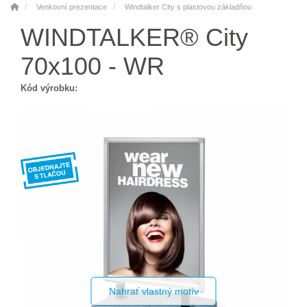
Venkovní prezentace
Windtalker City s plastovou základňou
WINDTALKER® City
70x100 - WR
Kód výrobku:
Nahrať vlastný motív