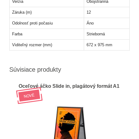
Verzia
Obojstranná
Záruka (m)
12
Odolnosť proti počasiu
Áno
Farba
Strieborná
Viditeľný rozmer (mm)
672 x 975 mm
Súvisiace produkty
Oceľové áčko Slide in, plagátový formát A1