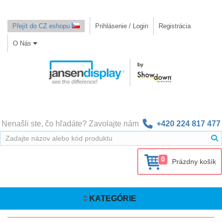
Přejít do CZ eshopu
Prihlásenie / Login
Registrácia
O Nás
Nenašli ste, čo hľadáte? Zavolajte nám
+420 224 817 477
0
Prázdny košík
KATEGÓRIE