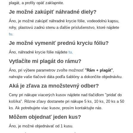
plagát, a profily opäť zaklapnite.
Je možné zakúpiť náhradné diely?
Áno, je možné zakúpiť náhradné krycie fólie, vodeodolnú kapsu,
rohy, plastovú zadnú stenu a ďalšie príslušenstvo, ktoré nájdete
tu
.
Je možné vymeniť prednú kryciu fóliu?
Áno, náhradné krycie fólie nájdete
tu
.
Vytlačíte mi plagát do rámu?
Áno, pri výbere parametrov zvoľte možnosť
"Rám + plagát"
,
nahrajte vaše tlačové dáta podľa šablóny a dokončite objednávku.
Aká je zľava za množstevný odber?
Ceny pri nákupe viacerých kusov nájdete nad tlačidlom "pridať do
košíka". Rôzne zľavy dostanete pri nákupe 5 ks, 10 ks, 20 ks a 50
ks. Ak potrebujete viac kusov, prosím kontaktujte nás.
Môžem objednať jeden kus?
Áno, je možné objednávať od 1 kusu.