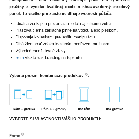
pružiny z vysoko kvalitnej ocele a nárazuvzdorný stredový
panel. To všetko pre zaistenie dlhej životnosti pútača.
Ideálna vonkajšia prezentácia, odolá aj silnému vetru.
Plastová čierna základňa plniteľná vodou alebo pieskom.
Disponuje kolieskami pre lepšiu manipuláciu.
Dlhá životnosť vďaka kvalitným oceľovým pružinám.
Výhodné množstevné zľavy.
Sem
vložte váš branding na topkartu
Vyberte prosím kombináciu produktov
:
Rám + grafika
Rám + 2 grafiky
Iba rám
Iba grafika
VYBERTE SI VLASTNOSTI VÁŠHO PRODUKTU:
Farba