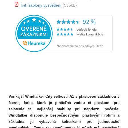
Tisk šablony vysvětlení
(535kB)
Vonkajší Windtalker City veľkosti A1 s plastovou základňou v
čiernej farbe, ktorá je plniteľná vodou či pieskom, pre
zaistenie tej najlepšej stability pri nepriazni počasia.
Windtalker disponuje bezpečnostnými plastovými rohmi a
základňa je vybavená kolieskami pre jednoduchú
manipuláciu. Tento reklamný vonkajší pútač má vystužené