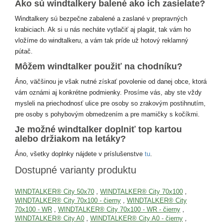
Ako sú windtalkery balené ako ich zasielate?
Windtalkery sú bezpečne zabalené a zaslané v prepravných
krabiciach. Ak si u nás necháte vytlačiť aj plagát, tak vám ho
vložíme do windtalkeru, a vám tak príde už hotový reklamný
pútač.
Môžem windtalker použiť na chodníku?
Áno, väčšinou je však nutné získať povolenie od danej obce, ktorá
vám oznámi aj konkrétne podmienky. Prosíme vás, aby ste vždy
mysleli na priechodnosť ulice pre osoby so zrakovým postihnutím,
pre osoby s pohybovým obmedzením a pre mamičky s kočíkmi.
Je možné windtalker doplniť top kartou
alebo držiakom na letáky?
Áno, všetky doplnky nájdete v príslušenstve
tu
.
Dostupné varianty produktu
WINDTALKER® City 50x70
,
WINDTALKER® City 70x100
,
WINDTALKER® City 70x100 - čierny
,
WINDTALKER® City
70x100 - WR
,
WINDTALKER® City 70x100 - WR - čierny
,
WINDTALKER® City A0
,
WINDTALKER® City A0 - čierny
,