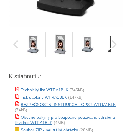
K stiahnutiu:
Technický list WTRA1BLK
(745kB)
Tisk šablony WTRA1BLK
(147kB)
BEZPEČNOSTNÍ INSTRUKCE - GPSR WTRA1BLK
(74kB)
Obecné pokyny pro bezpečné používání, údržbu a
likvidaci WTRA1BLK
(4MB)
Soubor ZIP - neutrální obrázky
(28MB)