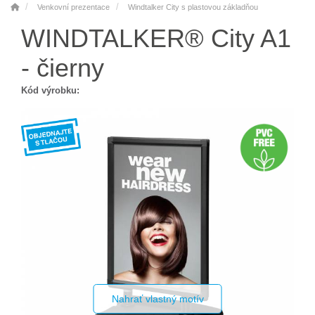
Venkovní prezentace
Windtalker City s plastovou základňou
WINDTALKER® City A1
- čierny
Kód výrobku:
Nahrať vlastný motív