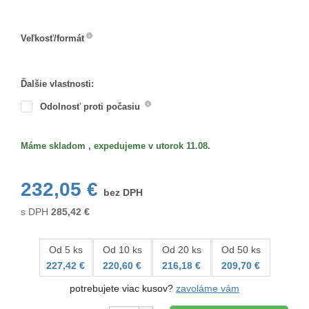
Farba
Veľkosť/formát
Veľkosť/formát
Ďalšie vlastnosti:
Odolnosť proti počasiu
Máme skladom , expedujeme v utorok 11.08.
232,05 €
bez DPH
s DPH
285,42
€
Od 5 ks
Od 10 ks
Od 20 ks
Od 50 ks
227,42 €
220,60 €
216,18 €
209,70 €
potrebujete viac kusov?
zavoláme vám