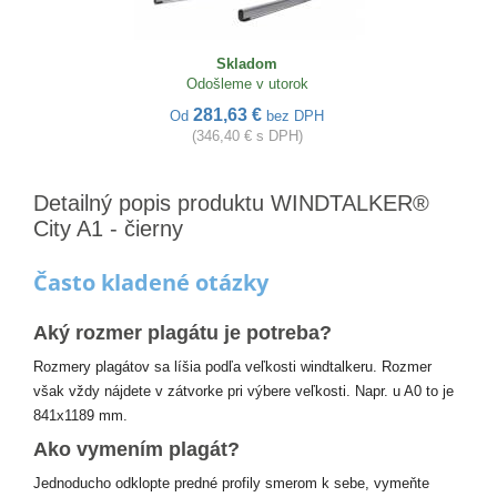
Skladom
Odošleme v utorok
281,63 €
Od
bez DPH
(346,40 € s DPH)
Detailný popis produktu WINDTALKER®
City A1 - čierny
Často kladené otázky
Aký rozmer plagátu je potreba?
Rozmery plagátov sa líšia podľa veľkosti windtalkeru. Rozmer
však vždy nájdete v zátvorke pri výbere veľkosti. Napr. u A0 to je
841x1189 mm.
Ako vymením plagát?
Jednoducho odklopte predné profily smerom k sebe, vymeňte